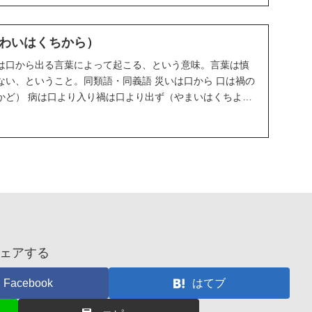
わいはくちから）
は口から出る言葉によって起こる、という意味。言葉は慎
ない、ということ。同類語・同義語 災いは口から 口は禍の
かど） 病は口より入り禍は口より出ず（やまいはくちより
ェアする
Facebook
はてブ