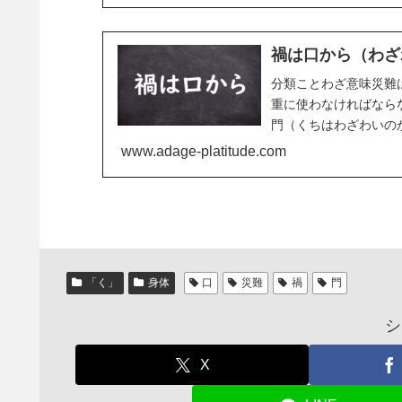
禍は口から（わざ
分類ことわざ意味災難
重に使わなければなら
門（くちはわざわいの
いりわざわいはくち...
www.adage-platitude.com
「く」
身体
口
災難
禍
門
シ
X