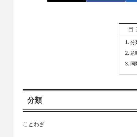
目
分
意
同
分類
ことわざ