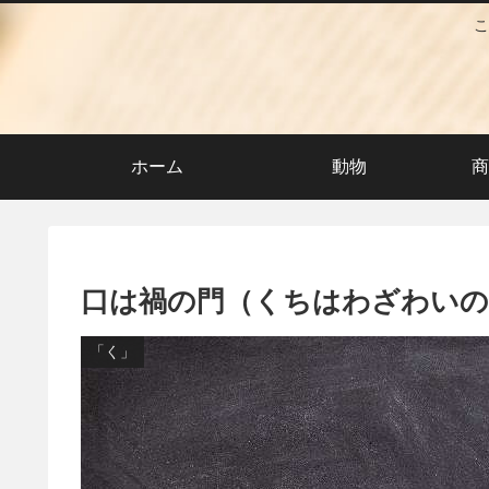
こ
ホーム
動物
商
口は禍の門（くちはわざわいの
「く」