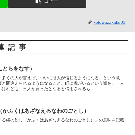
コピー
kotowazakaku01
連記事
んとらをなす）
、多くの人が言えば、ついには人が信じるようになる、という意
実と間違えられるようになること。町に虎がいるという噓を、一人
けれども、三人が言ったとなると信用されるも...
（かふくはあざなえるなわのごとし）
える縄の如し（かふくはあざなえるなわのごとし）」の意味を記載