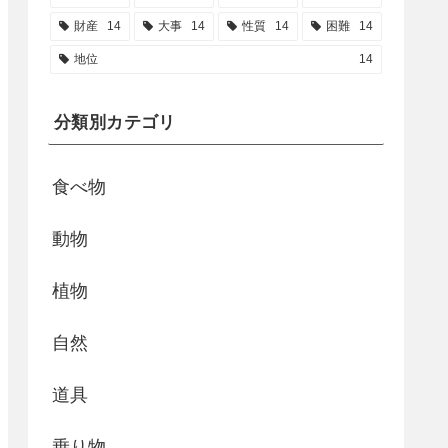
財産
14
大事
14
性質
14
困難
14
地位
14
分類別カテゴリ
食べ物
動物
植物
自然
道具
乗り物