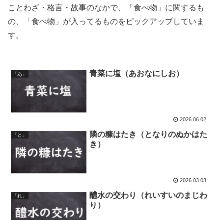
ことわざ・格言・故事のなかで、「食べ物」に関するも
の、「食べ物」が入ってるものをピックアップしていま
す。
青菜に塩（あおなにしお）
「あ」
2026.06.02
隣の糠はたき（となりのぬかはた
「と」
き）
2026.03.03
醴水の交わり（れいすいのまじわ
「れ」
り）