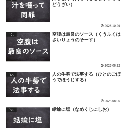
どうざい）
2025.10.29
空腹は最良のソース（くうふくは
「く」
さいりょうのそーす）
2025.08.22
人の牛蒡で法事する（ひとのごぼ
「ひ」
うでほうじする）
2025.08.06
蛞蝓に塩（なめくじにしお）
「な」