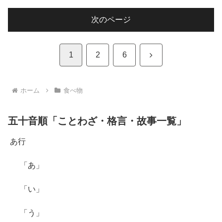
次のページ
次
1
2
6
へ
ホーム
食べ物
五十音順「ことわざ・格言・故事一覧」
あ行
「あ」
「い」
「う」