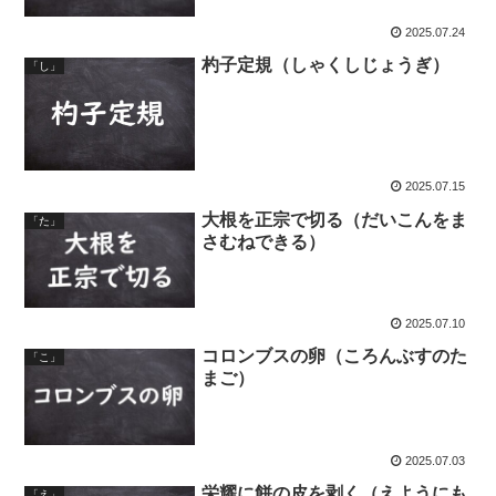
2025.07.24
杓子定規（しゃくしじょうぎ）
「し」
2025.07.15
大根を正宗で切る（だいこんをま
「た」
さむねできる）
2025.07.10
コロンブスの卵（ころんぶすのた
「こ」
まご）
2025.07.03
栄耀に餅の皮を剥く（えようにも
「え」