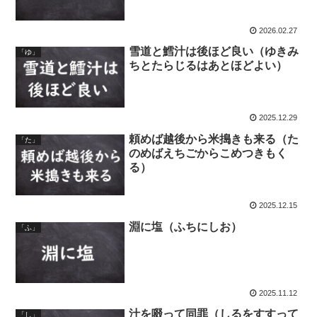
2026.02.27
雪道と鱈汁は後ほど良い（ゆきみ
「ゆ」
ちとたらじるはあとほどよい）
2025.12.29
頼めば越後から米搗きも来る（た
「た」
のめばえちごからこめつきもく
る）
2025.12.15
淵に塩（ふちにしお）
「ふ」
2025.11.12
汁を啜って同罪（しるをすすって
「し」