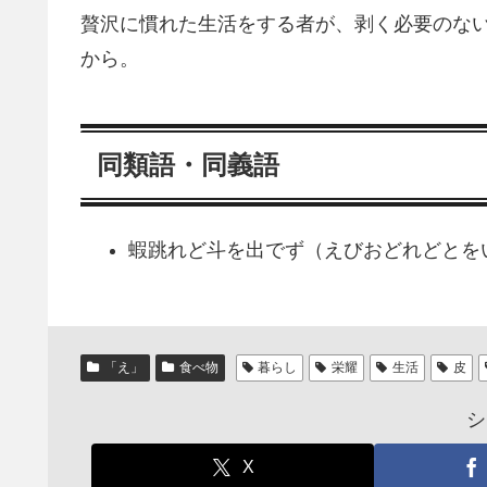
贅沢に慣れた生活をする者が、剥く必要のな
から。
同類語・同義語
蝦跳れど斗を出でず（えびおどれどとを
「え」
食べ物
暮らし
栄耀
生活
皮
シ
X