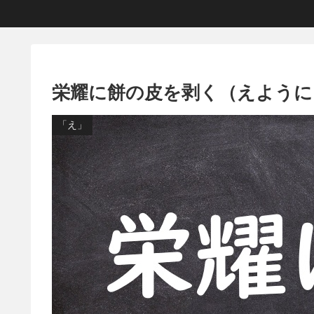
栄耀に餅の皮を剥く（えように
「え」