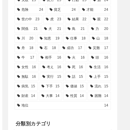
失敗
25
努力
25
行動
25
酒
24
危険
24
貧乏
24
才能
24
世の中
23
虎
23
結果
22
親
22
関係
21
犬
21
鳥
21
力
20
川
20
知恵
19
仕事
18
山
18
舟
18
石
18
成功
17
災難
17
牛
17
相手
16
火
16
頭
16
女性
16
考え
16
死
16
生活
16
無駄
16
実行
15
話
15
上手
15
病気
15
下手
15
価値
15
流れ
15
財産
14
大事
14
性質
14
困難
14
地位
14
分類別カテゴリ