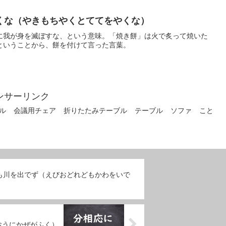
くな（やきもちやくとててをやくな）
に我が身を滅ぼすな、という意味。「焼き餅」は火で炙って焼いた
ということから、餅を付けて言った言葉。
ンサーリンク
ル
会議用チェア
折りたたみテーブル
テーブル
ソファ
こと
も川を出でず（えびおどれどもかわをいで
おうにかぜがふく）