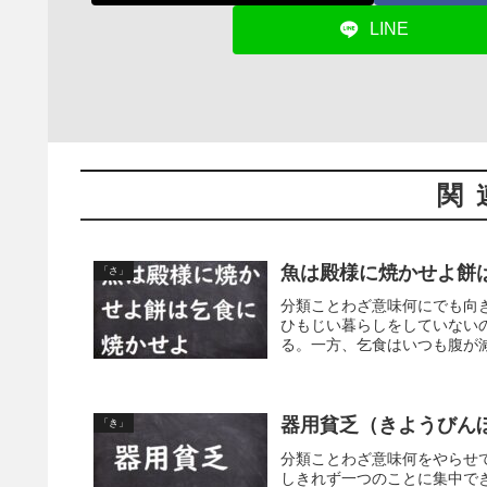
LINE
関
魚は殿様に焼かせよ餅
「さ」
分類ことわざ意味何にでも向
ひもじい暮らしをしていない
る。一方、乞食はいつも腹が減
器用貧乏（きようびん
「き」
分類ことわざ意味何をやらせ
しきれず一つのことに集中で