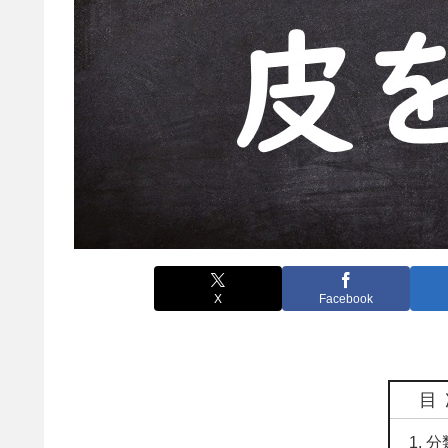
X
Facebook
目
分