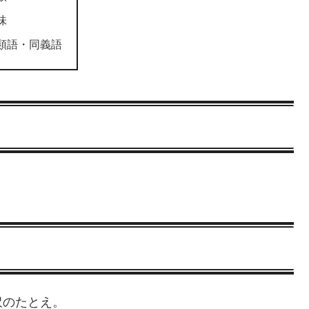
味
類語・同義語
沢のたとえ。