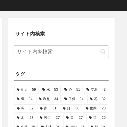
サイト内検索
タグ
他人
59
水
53
心
51
立派
43
道
34
利益
34
子供
34
花
32
馬
32
家
31
口
30
世間
28
木
27
苦労
27
魚
27
目
25