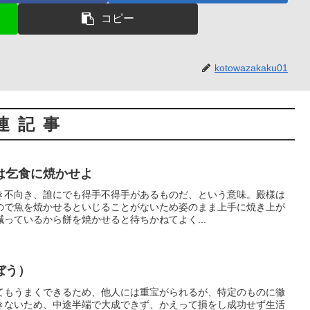
コピー
kotowazakaku01
連記事
は乞食に焼かせよ
き不向き、誰にでも得手不得手があるものだ、という意味。殿様は
ので魚を焼かせるといじることがないため姿のまま上手に焼き上が
っているから餅を焼かせると待ちかねてよく...
ぼう）
てもうまくできるため、他人には重宝がられるが、特定のものに徹
きないため、中途半端で大成できず、かえって損をし成功せず生活