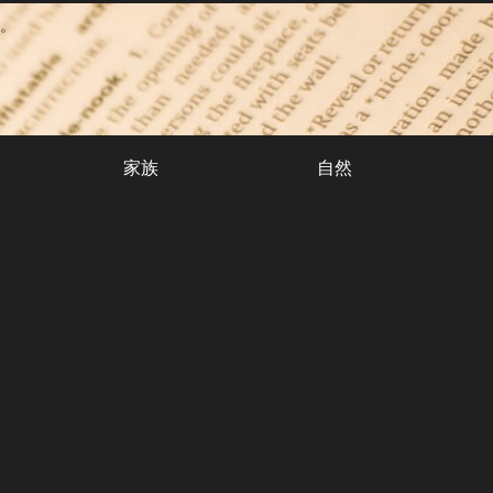
。
家族
自然