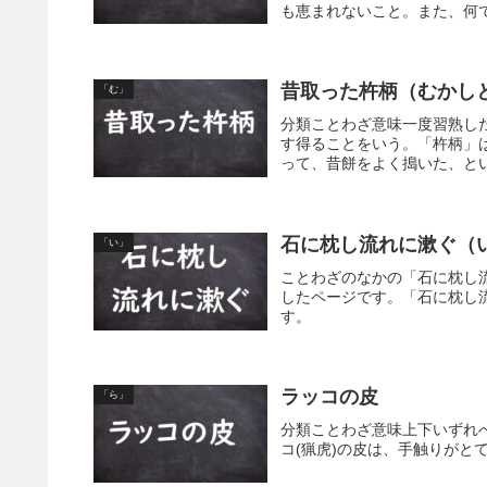
も恵まれないこと。また、何で
昔取った杵柄（むかし
「む」
分類ことわざ意味一度習熟し
す得ることをいう。「杵柄」
って、昔餅をよく搗いた、とい
石に枕し流れに漱ぐ（
「い」
ことわざのなかの「石に枕し
したページです。「石に枕し
す。
ラッコの皮
「ら」
分類ことわざ意味上下いずれ
コ(猟虎)の皮は、手触りがと