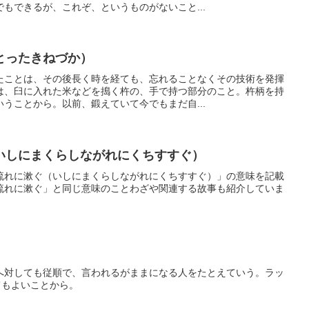
もできるが、これぞ、というものがないこと...
とったきねづか）
たことは、その後長く時を経ても、忘れることなくその技術を発揮
は、臼に入れた米などを搗く杵の、手で持つ部分のこと。杵柄を持
うことから。以前、鍛えていて今でもまだ自...
いしにまくらしながれにくちすすぐ）
流れに漱ぐ（いしにまくらしながれにくちすすぐ）」の意味を記載
流れに漱ぐ」と同じ意味のことわざや関連する故事も紹介していま
へ対しても従順で、言われるがままになる人をたとえていう。ラッ
てもよいことから。