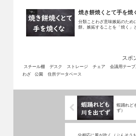
焼き餅焼くとて手を焼
「や」
分類ことわざ意味嫉妬のため
餅。嫉妬することを「焼く」
スポ
スチール棚
デスク
ストレージ
チェア
会議用テーブ
わざ
公園
住所データベース
蝦踊れど
ず）
分相応に風が吹く（ぶんそう