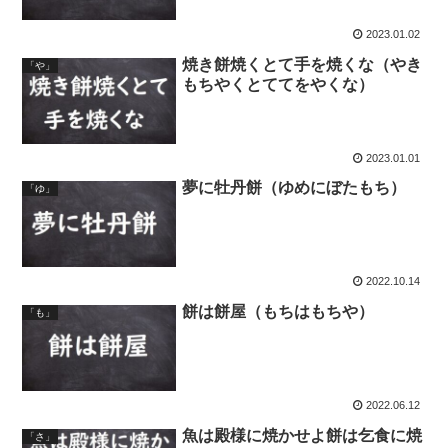
2023.01.02
焼き餅焼くとて手を焼くな（やき
「や」
もちやくとててをやくな）
2023.01.01
夢に牡丹餅（ゆめにぼたもち）
「ゆ」
2022.10.14
餅は餅屋（もちはもちや）
「も」
2022.06.12
魚は殿様に焼かせよ餅は乞食に焼
「さ」