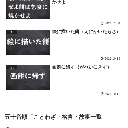
かせよ
2021.11.30
絵に描いた餅（えにかいたもち）
「え」
2021.10.13
画餅に帰す（がべいにきす）
「か」
2021.10.11
五十音順「ことわざ・格言・故事一覧」