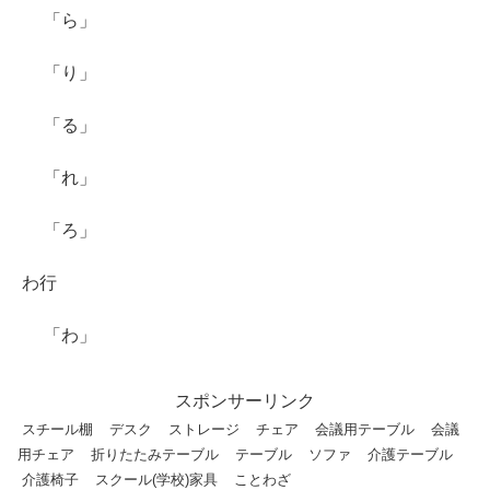
「ら」
「り」
「る」
「れ」
「ろ」
わ行
「わ」
スポンサーリンク
スチール棚
デスク
ストレージ
チェア
会議用テーブル
会議
用チェア
折りたたみテーブル
テーブル
ソファ
介護テーブル
介護椅子
スクール(学校)家具
ことわざ