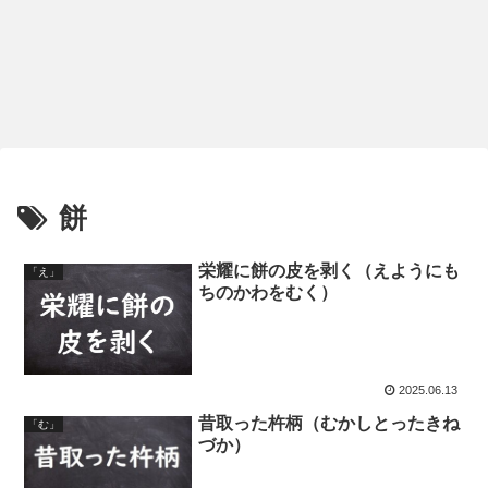
餅
栄耀に餅の皮を剥く（えようにも
「え」
ちのかわをむく）
2025.06.13
昔取った杵柄（むかしとったきね
「む」
づか）