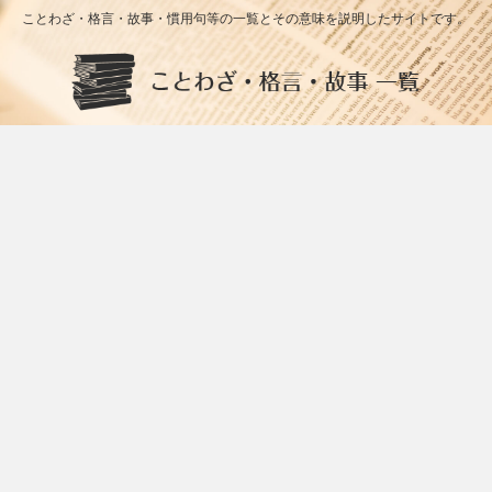
ことわざ・格言・故事・慣用句等の一覧とその意味を説明したサイトです。