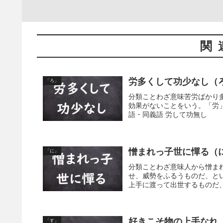
関
労多くして功少なし（
「ろ」
分類ことわざ意味苦労ばかり
効果がないことをいう。「労
語・同義語 労して功無し
憎まれっ子世に憚る（
「に」
分類ことわざ意味人から憎ま
せ、威勢をふるうものだ、と
上手に渡って出世するものだ、
好きこそ物の上手なれ
「す」