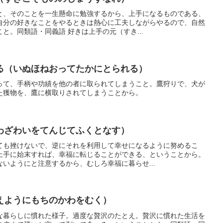
と、そのことを一生懸命に勉強するから、上手になるものである、
自分の好きなことをやるときは熱心に工夫しながらやるので、自然
と。同類語・同義語 好きは上手の元（すき...
る（いぬほねおってたかにとられる）
って、手柄や功績を他の者に取られてしまうこと。鷹狩りで、犬が
た獲物を、鷹に横取りされてしまうことから。
わざわいをてんじてふくとなす）
ても挫けないで、逆にそれを利用して幸せになるように努めるこ
上手に始末すれば、幸福に転じることができる、ということから。
いようにと注意するから、むしろ幸福に暮らせ...
えようにもちのかわをむく）
な暮らしに慣れた様子。過度な贅沢のたとえ。贅沢に慣れた生活を