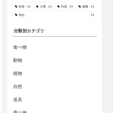
財産
14
大事
14
性質
14
困難
14
地位
14
分類別カテゴリ
食べ物
動物
植物
自然
道具
乗り物