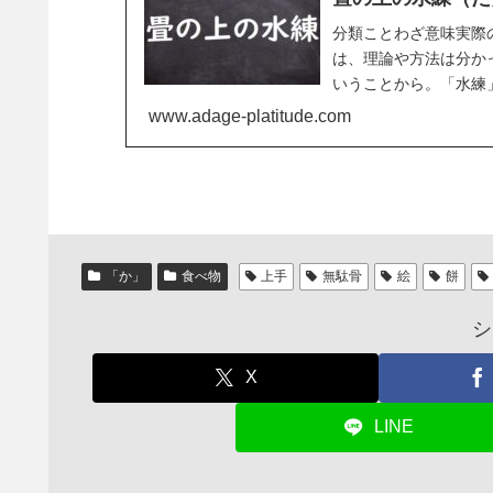
分類ことわざ意味実際
は、理論や方法は分か
いうことから。「水練
水の中での実地の訓練をし
www.adage-platitude.com
「か」
食べ物
上手
無駄骨
絵
餅
シ
X
LINE