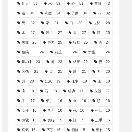
他人
59
水
53
心
51
立派
43
道
34
利益
34
子供
34
花
32
馬
32
家
31
口
30
世間
28
木
27
苦労
27
魚
27
目
25
失敗
25
努力
25
行動
25
酒
24
危険
24
貧乏
24
才能
24
世の中
23
虎
23
結果
22
親
22
関係
21
犬
21
鳥
21
力
20
川
20
知恵
19
仕事
18
山
18
舟
18
石
18
成功
17
災難
17
牛
17
相手
16
火
16
頭
16
女性
16
考え
16
死
16
生活
16
無駄
16
実行
15
話
15
上手
15
病気
15
下手
15
価値
15
流れ
15