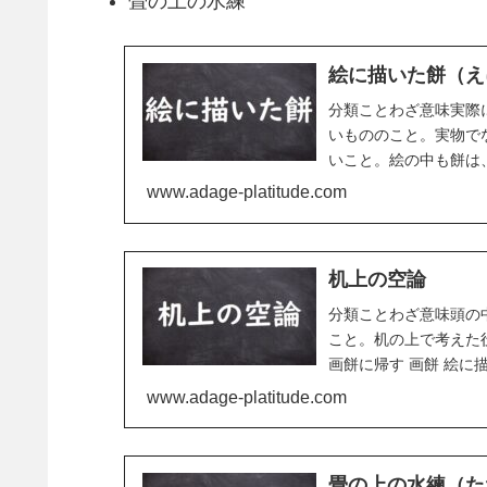
畳の上の水練
絵に描いた餅（え
分類ことわざ意味実際
いもののこと。実物で
いこと。絵の中も餅は
できないことから。同類語
www.adage-platitude.com
机上の空論
分類ことわざ意味頭の
こと。机の上で考えた
画餅に帰す 画餅 絵に
www.adage-platitude.com
畳の上の水練（た