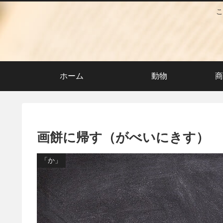
こ
ホーム
動物
商
画餅に帰す（がべいにきす）
「か」