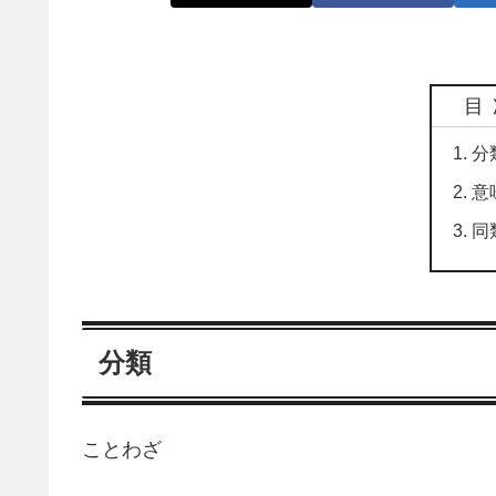
目
分
意
同
分類
ことわざ