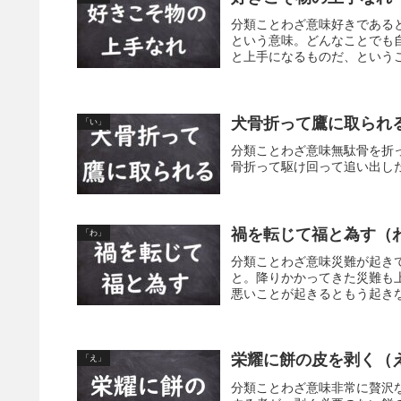
分類ことわざ意味好きである
という意味。どんなことでも
と上手になるものだ、というこ
犬骨折って鷹に取られ
「い」
分類ことわざ意味無駄骨を折
骨折って駆け回って追い出し
禍を転じて福と為す（
「わ」
分類ことわざ意味災難が起き
と。降りかかってきた災難も
悪いことが起きるともう起きな
栄耀に餅の皮を剥く（
「え」
分類ことわざ意味非常に贅沢