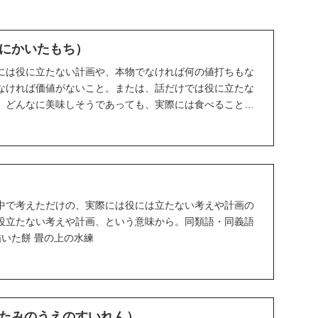
にかいたもち）
には役に立たない計画や、本物でなければ何の値打ちもな
なければ価値がないこと。または、話だけでは役に立たな
、どんなに美味しそうであっても、実際には食べることが
...
中で考えただけの、実際には役には立たない考えや計画の
役立たない考えや計画、という意味から。同類語・同義語
描いた餅 畳の上の水練
たみのうえのすいれん）