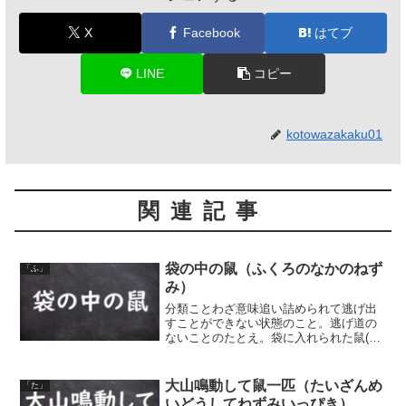
X
Facebook
はてブ
LINE
コピー
kotowazakaku01
関連記事
袋の中の鼠（ふくろのなかのねず
「ふ」
み）
分類ことわざ意味追い詰められて逃げ出
すことができない状態のこと。逃げ道の
ないことのたとえ。袋に入れられた鼠(ネ
ズミ)のようである、ということから。同
類語・同義語袋の鼠（ふくろのねずみ）
大山鳴動して鼠一匹（たいざんめ
「た」
いどうしてねずみいっぴき）