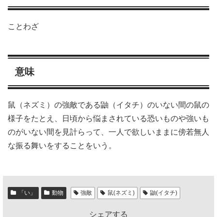
ことわざ
意味
鼠（ネズミ）の強敵である鼬（イタチ）のいない間の鼠の
様子をたとえ、日頃から悩まされている恐いものや強いも
のがいない間を見計らって、一人で欲しいままに傍若無人
な振る舞いをすることをいう。
「い」
動物
強敵
鼠(ネズミ)
鼬(イタチ)
シェアする