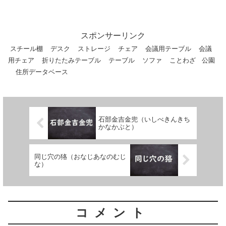
をいう。また、人の使い道を誤って、有
能な人をその能力に適した地位につけて
才能を十分に発揮させるということをせ
ずに、平凡な仕事を...
スポンサーリンク
スチール棚
デスク
ストレージ
チェア
会議用テーブル
会議
用チェア
折りたたみテーブル
テーブル
ソファ
ことわざ
公園
住所データベース
石部金吉金兜（いしべきんきち
かなかぶと）
同じ穴の狢（おなじあなのむじ
な）
コメント