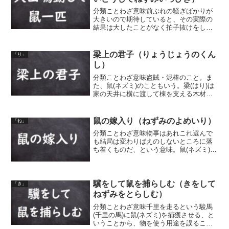
分類ことわざ意味前ぶれの騒ぎばかりが
大きいので期待していると、その実際の
結果は大したことがなく拍子抜けをした
ような様をいう。大きな山が鳴り響いて
動くほどの騒動で、何が起こるのか、一
大事が始まるのか、と思い、見守ってい
梁上の君子（りょうじょうのくん
「り」
ると、鼠(ネズミ)が一匹...
し）
分類ことわざ意味盗賊・泥棒のこと。ま
た、鼠(ネズミ)のこともいう。梁(はり)は
家の天井に横に渡して棟を支える木材の
こと。昔、中国である人が梁の上に潜ん
でいる泥棒を見て、その人の子供に「悪
い癖を身につけると、あの梁の上の君子
鼠の嫁入り（ねずみのよめいり）
「ね」
のようになる」と言...
分類ことわざ意味物事はあれこれ選んで
も結局は変わりばえのしないところに落
ち着くものだ、という意味。鼠(ネズミ)の
夫婦が娘に天下一強い婿を取ろうと考
え、太陽に話を持ち掛けたが、太陽の光
を遮る雲がもっと強いと言ったことか
ら、強い者は順に、風（雲...
驥をして鼠を捕らしむ（きをして
「き」
ねずみをとらしむ）
分類ことわざ意味千里を走るという駿馬
(千里の馬)に鼠(ネズミ)を捕獲させる、と
いうことから、物を使う用途を誤ること