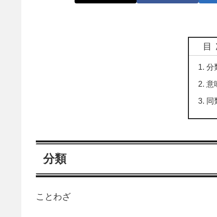
目
分
意
同
分類
ことわざ