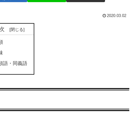
2020.03.02
次
類
味
類語・同義語