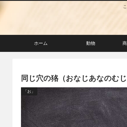
こ
ホーム
動物
商
同じ穴の狢（おなじあなのむじ
「お」