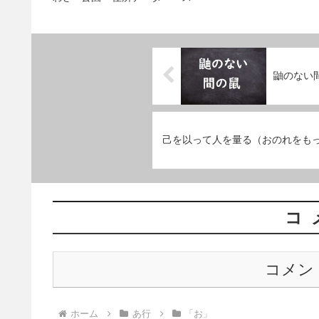
鼬のない
己を以って人を量る（おのれをも
コ
コメン
ホーム
あ行
「お」