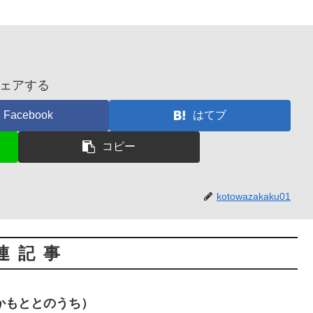
ェアする
Facebook
はてブ
コピー
kotowazakaku01
連記事
かもととのうち）