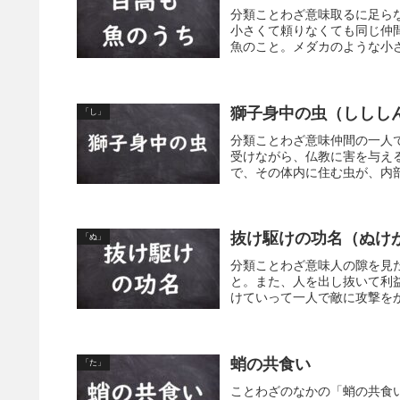
分類ことわざ意味取るに足ら
小さくて頼りなくても同じ仲
魚のこと。メダカのような小さ
獅子身中の虫（ししし
「し」
分類ことわざ意味仲間の一人
受けながら、仏教に害を与え
で、その体内に住む虫が、内部
抜け駆けの功名（ぬけ
「ぬ」
分類ことわざ意味人の隙を見
と。また、人を出し抜いて利
けていって一人で敵に攻撃をか
蛸の共食い
「た」
ことわざのなかの「蛸の共食