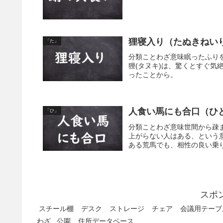
狸寝入り（たぬきねい
「た」
分類ことわざ意味眠ったふり
狸(タヌキ)は、驚くとすぐ
ったことから。
人食い馬にも合口（ひ
「ひ」
分類ことわざ意味世間から疎
上がらない人はある、という
ある荒馬でも、相性の良い乗り
スポ
スチール棚
デスク
ストレージ
チェア
会議用テーブ
わざ
公園
住所データベース