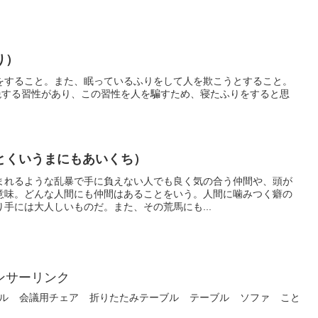
り）
をすること。また、眠っているふりをして人を欺こうとすること。
気絶する習性があり、この習性を人を騙すため、寝たふりをすると思
とくいうまにもあいくち）
まれるような乱暴で手に負えない人でも良く気の合う仲間や、頭が
意味。どんな人間にも仲間はあることをいう。人間に噛みつく癖の
手には大人しいものだ。また、その荒馬にも...
ンサーリンク
ル
会議用チェア
折りたたみテーブル
テーブル
ソファ
こと