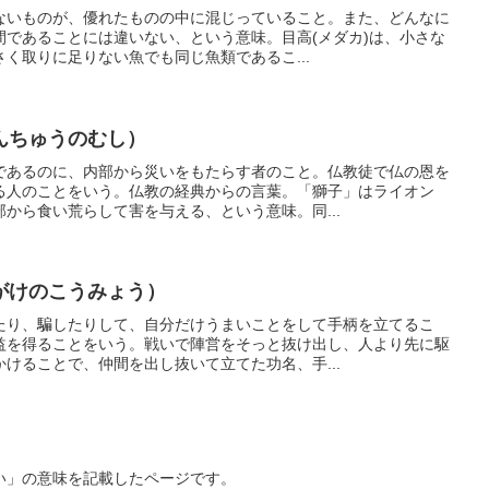
ないものが、優れたものの中に混じっていること。また、どんなに
間であることには違いない、という意味。目高(メダカ)は、小さな
く取りに足りない魚でも同じ魚類であるこ...
んちゅうのむし）
であるのに、内部から災いをもたらす者のこと。仏教徒で仏の恩を
る人のことをいう。仏教の経典からの言葉。「獅子」はライオン
から食い荒らして害を与える、という意味。同...
がけのこうみょう）
たり、騙したりして、自分だけうまいことをして手柄を立てるこ
益を得ることをいう。戦いで陣営をそっと抜け出し、人より先に駆
けることで、仲間を出し抜いて立てた功名、手...
い」の意味を記載したページです。