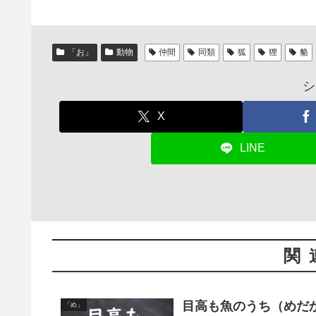
「お」
動物
仲間
同類
狐
狸
貉
シ
X
LINE
関
目高も魚のうち（めだ
「め」