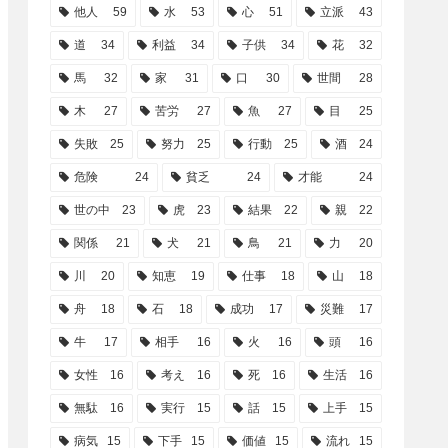
他人
59
水
53
心
51
立派
43
道
34
利益
34
子供
34
花
32
馬
32
家
31
口
30
世間
28
木
27
苦労
27
魚
27
目
25
失敗
25
努力
25
行動
25
酒
24
危険
24
貧乏
24
才能
24
世の中
23
虎
23
結果
22
親
22
関係
21
犬
21
鳥
21
力
20
川
20
知恵
19
仕事
18
山
18
舟
18
石
18
成功
17
災難
17
牛
17
相手
16
火
16
頭
16
女性
16
考え
16
死
16
生活
16
無駄
16
実行
15
話
15
上手
15
病気
15
下手
15
価値
15
流れ
15