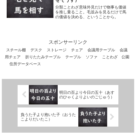
分類ことわざ意味外見だけで物事も価値
を推し量ること。毛並みを見るだけで馬
の価値を決める、ということから。
スポンサーリンク
スチール棚
デスク
ストレージ
チェア
会議用テーブル
会議
用チェア
折りたたみテーブル
テーブル
ソファ
ことわざ
公園
住所データベース
明日の百より今日の五十（あす
のひゃくよりよいのごじゅう）
負うた子より抱いた子（おうた
こよりだいたこ）