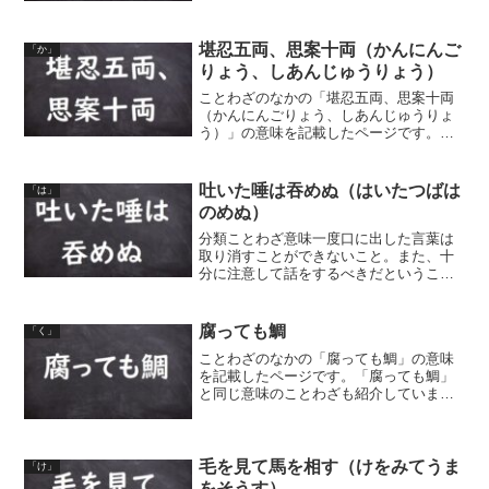
いこと。絵の中も餅は、どんなに美味し
そうであっても、実際には食べることが
できないことから。同類語...
堪忍五両、思案十両（かんにんご
「か」
りょう、しあんじゅうりょう）
ことわざのなかの「堪忍五両、思案十両
（かんにんごりょう、しあんじゅうりょ
う）」の意味を記載したページです。
「堪忍五両、思案十両」と同じ意味のこ
とわざも紹介しています。
吐いた唾は吞めぬ（はいたつばは
「は」
のめぬ）
分類ことわざ意味一度口に出した言葉は
取り消すことができないこと。また、十
分に注意して話をするべきだというこ
と。一度吐いた唾は、もう戻して飲めな
いように、一度口から出した言葉は取り
返しがつかないことのたとえ。同類語・
腐っても鯛
「く」
同義語 吐いた唾は飲めぬ ...
ことわざのなかの「腐っても鯛」の意味
を記載したページです。「腐っても鯛」
と同じ意味のことわざも紹介していま
す。
毛を見て馬を相す（けをみてうま
「け」
をそうす）