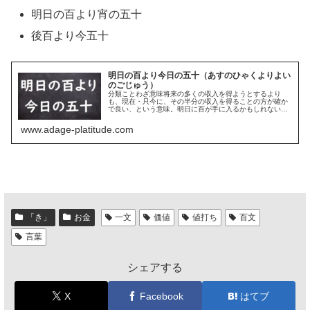
明日の百より宵の五十
後百より今五十
明日の百より今日の五十（あすのひゃくよりよい
のごじゅう）
分類ことわざ意味将来の多くの収入を得ようとするより
も、現在・只今に、その半分の収入を得ることの方が確か
で良い、という意味。明日に百が手に入るかもしれない
が、それは確かなことではなく、半分の五十と少なくても
今確実に手に入ることの方が良い、とい...
www.adage-platitude.com
「き」
お金
一文
価値
値打ち
百文
言葉
シェアする
X
Facebook
はてブ