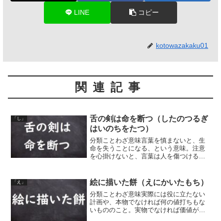
LINE
コピー
kotowazakaku01
関連記事
舌の剣は命を断つ（したのつるぎ
「し」
はいのちをたつ）
分類ことわざ意味言葉を慎まないと、生
命を失うことになる、という意味。注意
を心掛けないと、言葉は人を傷つけるこ
とになり、命取りになりかねない、とい
うこと。同類語・同義語 口は禍のもと 口
は禍の門 口と財布は締めるが得 病は口か
絵に描いた餅（えにかいたもち）
「え」
ら入り禍は口から...
分類ことわざ意味実際には役に立たない
計画や、本物でなければ何の値打ちもな
いもののこと。実物でなければ価値がな
いこと。または、話だけでは役に立たな