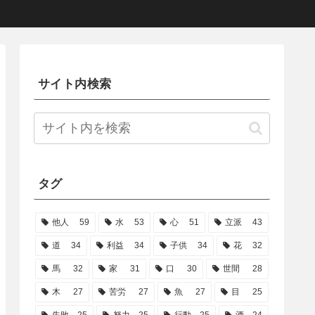
サイト内検索
タグ
他人
59
水
53
心
51
立派
43
道
34
利益
34
子供
34
花
32
馬
32
家
31
口
30
世間
28
木
27
苦労
27
魚
27
目
25