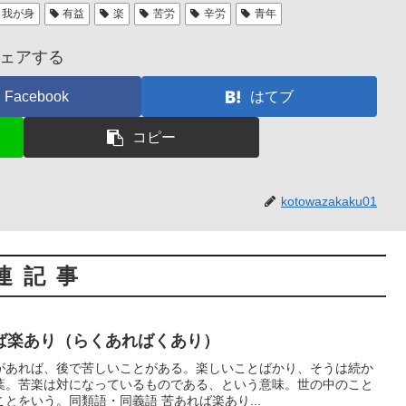
我が身
有益
楽
苦労
辛労
青年
ェアする
Facebook
はてブ
コピー
kotowazakaku01
連記事
ば楽あり（らくあればくあり）
があれば、後で苦しいことがある。楽しいことばかり、そうは続か
葉。苦楽は対になっているものである、という意味。世の中のこと
とをいう。同類語・同義語 苦あれば楽あり...