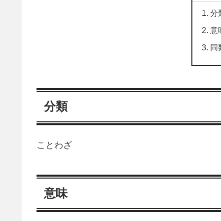
分
意
同
分類
ことわざ
意味