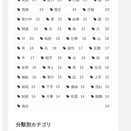
失敗
25
努力
25
行動
25
酒
24
危険
24
貧乏
24
才能
24
世の中
23
虎
23
結果
22
親
22
関係
21
犬
21
鳥
21
力
20
川
20
知恵
19
仕事
18
山
18
舟
18
石
18
成功
17
災難
17
牛
17
相手
16
火
16
頭
16
女性
16
考え
16
死
16
生活
16
無駄
16
実行
15
話
15
上手
15
病気
15
下手
15
価値
15
流れ
15
財産
14
大事
14
性質
14
困難
14
地位
14
分類別カテゴリ