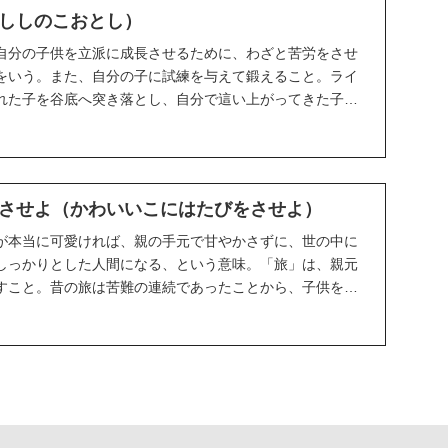
ししのこおとし）
自分の子供を立派に成長させるために、わざと苦労をさせ
をいう。また、自分の子に試練を与えて鍛えること。ライ
れた子を谷底へ突き落とし、自分で這い上がってきた子だ
...
させよ（かわいいこにはたびをさせよ）
が本当に可愛ければ、親の手元で甘やかさずに、世の中に
しっかりとした人間になる、という意味。「旅」は、親元
すこと。昔の旅は苦難の連続であったことから、子供を愛
...