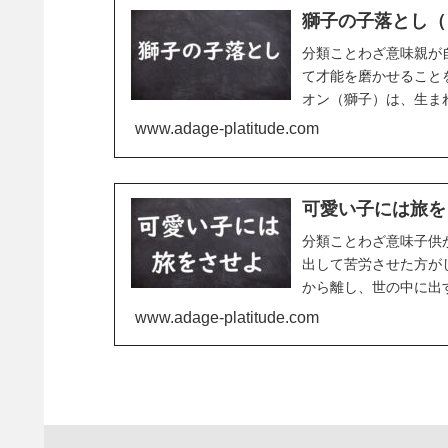
獅子の子落とし（
分類ことわざ意味親が
て才能を磨かせること
オン（獅子）は、生ま
けを育てるという言い伝え
www.adage-platitude.com
可愛い子には旅を
分類ことわざ意味子供
出して苦労させた方が
から離し、世の中に出
するならば、甘やかさずに
www.adage-platitude.com