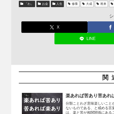
「わ」
お金
人生
修養
大成
将来
シ
X
LINE
関
楽あれば苦あり苦あれ
「ら」
分類ことわざ意味楽しいこと
ないものである、と戒める言
は、楽と苦が相関関係にあるこ