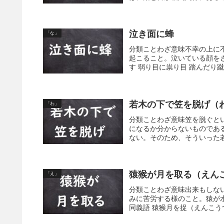
泣き面に蜂
「な」
分類ことわざ意味不幸の上に
起こること。泣いている顔を
す 弱り目に祟り目 踏んだり
若木の下で笠を脱げ（
「わ」
分類ことわざ意味笠を脱ぐと
になるか分からないものであ
ない。そのため、そういった若
猿猴が月を取る（えん
「え」
分類ことわざ意味出来もしな
みに苦労する様のこと。猿が
同義語 猿猴月を捉（えんこう