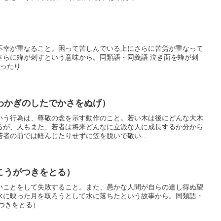
不幸が重なること。困って苦しんでいる上にさらに苦労が重なって
さらに蜂が刺すという意味から。同類語・同義語 泣き面を蜂が刺
蹴ったり
わかぎのしたでかさをぬげ）
いう行為は、尊敬の念を示す動作のこと。若い木は後にどんな大木
るが、人もまた、若者は将来どんなに立派な人に成長するか分から
者の前では軽んじたりせずに笠を脱いで敬い...
こうがつきをとる）
いことをして失敗すること。また、愚かな人間が自らの達し得ぬ望
水に映った月を取ろうとして水に落ちたという故事から。同類語・
つきをとる）