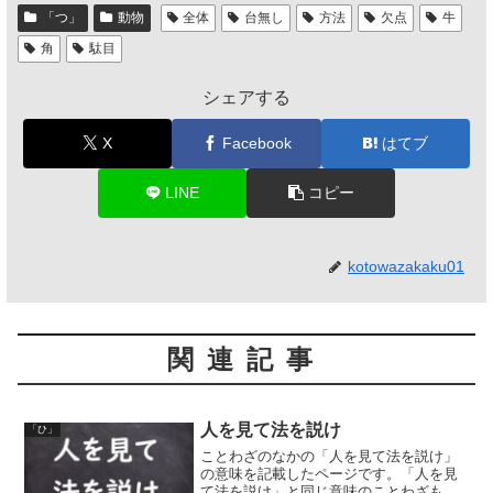
「つ」
動物
全体
台無し
方法
欠点
牛
角
駄目
シェアする
X
Facebook
はてブ
LINE
コピー
kotowazakaku01
関連記事
人を見て法を説け
「ひ」
ことわざのなかの「人を見て法を説け」
の意味を記載したページです。「人を見
て法を説け」と同じ意味のことわざも紹