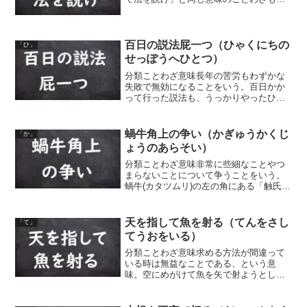
介しています。
百日の説法屁一つ（ひゃくにちの
「ひ」
せっぽうへひとつ）
分類ことわざ意味長年の苦労もわずかな
失敗で無効になることをいう。百日かか
って行った説法も、うっかりやったひと
つの屁で、フイになるという意味から、
長い間の懸命な苦労もちょっとしたしく
じりで駄目になるものだということ。
蝸牛角上の争い（かぎゅうかくじ
「か」
ょうのあらそい）
分類ことわざ意味非常に些細なことやつ
まらないことについて争うことをいう。
蝸牛(カタツムリ)の左の角にある「触氏」
と、右の角にある「蛮氏」が、角の上で
互いの領地を奪い合って争ったという寓
話より、天下は一蝸のようなものだ、と
天を指して魚を射る（てんをさし
「て」
いう荘子に見える言葉...
てうおをいる）
分類ことわざ意味求める方法が間違って
いる時は無益なことである、という意
味。空にめがけて魚を矢で射ようとして
も到底実現不可能なことである、という
ことから。