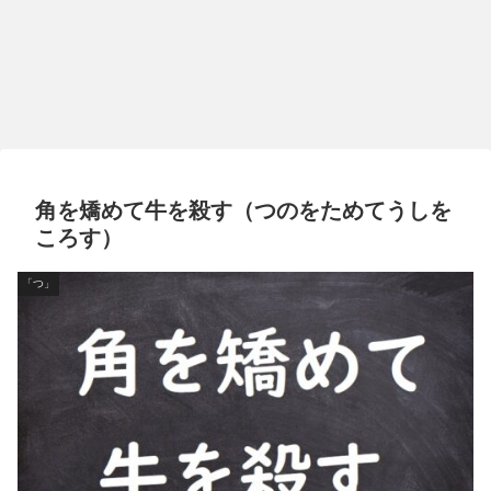
角を矯めて牛を殺す（つのをためてうしを
ころす）
「つ」