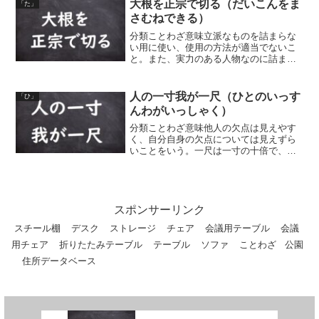
大根を正宗で切る（だいこんをま
「た」
さむねできる）
分類ことわざ意味立派なものを詰まらな
い用に使い、使用の方法が適当でないこ
と。また、実力のある人物なのに詰まら
ない仕事をさせること。「正宗」は、稀
代の名刀とされる鎌倉時代の刀。その刀
で大根を切る、ということから。同類
人の一寸我が一尺（ひとのいっす
「ひ」
語・同義語大根を正宗で切る...
んわがいっしゃく）
分類ことわざ意味他人の欠点は見えやす
く、自分自身の欠点については見えずら
いことをいう。一尺は一寸の十倍で、ど
んなに小さなものでも他人の欠点はすぐ
気が付くが、いざ自分自身の欠点のこと
となると、大きなものでも気が付かな
い、ということ。同類語・同...
スポンサーリンク
スチール棚
デスク
ストレージ
チェア
会議用テーブル
会議
用チェア
折りたたみテーブル
テーブル
ソファ
ことわざ
公園
住所データベース