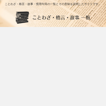
ことわざ・格言・故事・慣用句等の一覧とその意味を説明したサイトです。