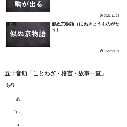
2021.11.03
似ぬ京物語（にぬきょうものがた
「に」
り）
2020.04.09
五十音順「ことわざ・格言・故事一覧」
あ行
「あ」
「い」
「う」