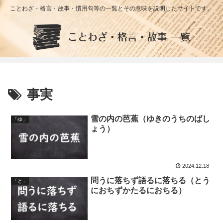
ことわざ・格言・故事・慣用句等の一覧とその意味を説明したサイトです。
事実
雪の内の芭蕉（ゆきのうちのばし
「ゆ」
ょう）
2024.12.18
問うに落ちず語るに落ちる（とう
「と」
におちずかたるにおちる）