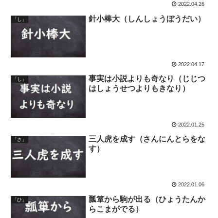
2022.04.26
針小棒大（しんしょうぼうだい）
「し」
2022.04.17
事実は小説よりも奇なり（じじつ
「し」
はしょうせつよりもきなり）
2022.01.25
三人虎を成す（さんにんとらをな
「さ」
す）
2022.01.06
瓢箪から駒が出る（ひょうたんか
「ひ」
らこまがでる）