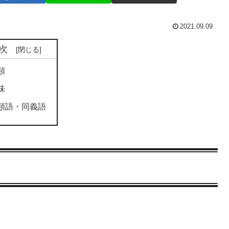
2021.09.09
次
類
味
類語・同義語