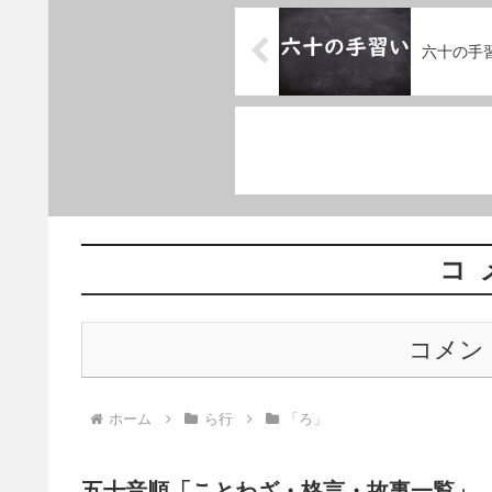
六十の手
コ
コメン
ホーム
ら行
「ろ」
五十音順「ことわざ・格言・故事一覧」