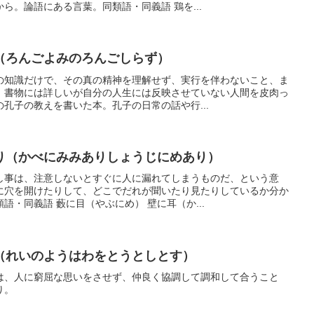
ら。論語にある言葉。同類語・同義語 鶏を...
（ろんごよみのろんごしらず）
の知識だけで、その真の精神を理解せず、実行を伴わないこと、ま
。書物には詳しいが自分の人生には反映させていない人間を皮肉っ
孔子の教えを書いた本。孔子の日常の話や行...
り（かべにみみありしょうじにめあり）
し事は、注意しないとすぐに人に漏れてしまうものだ、という意
に穴を開けたりして、どこでだれが聞いたり見たりしているか分か
語・同義語 藪に目（やぶにめ） 壁に耳（か...
（れいのようはわをとうとしとす）
は、人に窮屈な思いをさせず、仲良く協調して調和して合うこと
り。