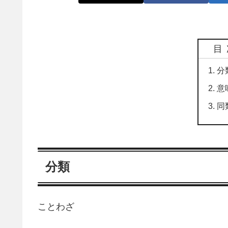
目
分
意
同
分類
ことわざ