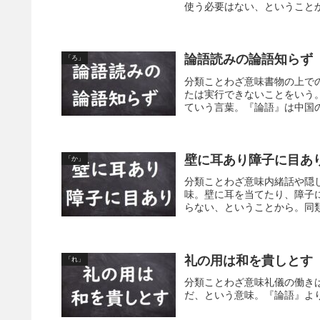
使う必要はない、ということか
論語読みの論語知らず
「ろ」
分類ことわざ意味書物の上で
たは実行できないことをいう
ていう言葉。『論語』は中国の
壁に耳あり障子に目あ
「か」
分類ことわざ意味内緒話や隠
味。壁に耳を当てたり、障子
らない、ということから。同類
礼の用は和を貴しとす
「れ」
分類ことわざ意味礼儀の働き
だ、という意味。『論語』よ