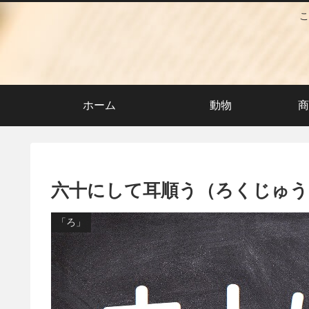
こ
ホーム
動物
商
六十にして耳順う（ろくじゅ
「ろ」