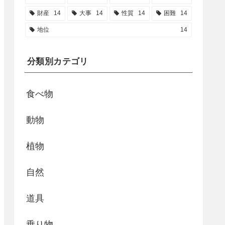
財産
14
大事
14
性質
14
困難
14
地位
14
分類別カテゴリ
食べ物
動物
植物
自然
道具
乗り物