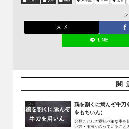
「ろ」
人生
身体
六十歳
孔子
素直
シ
X
LINE
関
鶏を割くに焉んぞ牛刀
「に」
をもちいん）
分類ことわざ意味些細な事を
い方・用法が誤っていること