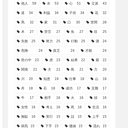
他人
59
水
53
心
51
立派
43
道
34
利益
34
子供
34
花
32
馬
32
家
31
口
30
世間
28
木
27
苦労
27
魚
27
目
25
失敗
25
努力
25
行動
25
酒
24
危険
24
貧乏
24
才能
24
世の中
23
虎
23
結果
22
親
22
関係
21
犬
21
鳥
21
力
20
川
20
知恵
19
仕事
18
山
18
舟
18
石
18
成功
17
災難
17
牛
17
相手
16
火
16
頭
16
女性
16
考え
16
死
16
生活
16
無駄
16
実行
15
話
15
上手
15
病気
15
下手
15
価値
15
流れ
15