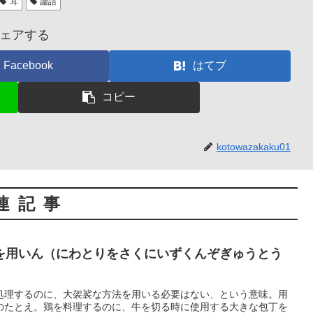
耳
論語
ェアする
Facebook
はてブ
コピー
kotowazakaku01
連記事
を用いん（にわとりをさくにいずくんぞぎゅうとう
処理するのに、大袈裟な方法を用いる必要はない、という意味。用
のたとえ。鶏を料理するのに、牛を切る時に使用する大きな包丁を