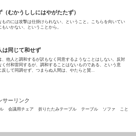
ず（むかうししにはやがたたず）
なものには攻撃は仕掛けられない、ということ。こちらを向いてい
にもいかない、ということから。
人は同じて和せず
は、他人と調和するが訳もなく同意するようなことはしない。反対
なく付和雷同するが、調和することはないものである、という意
反して同調せず、つまらぬ人間は、やたらと賛...
ンサーリンク
ル
会議用チェア
折りたたみテーブル
テーブル
ソファ
こと