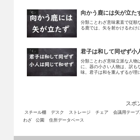
向かう鹿には矢が立た
「む」
分類ことわざ意味素直で従順
る鹿では、矢を射かけるわけ
君子は和して同ぜず小
「く」
分類ことわざ意味立派な人物
に、器の小さい人物は、訳も
味。君子は和を重んずるが理に
スポ
スチール棚
デスク
ストレージ
チェア
会議用テーブ
わざ
公園
住所データベース