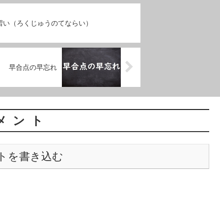
習い（ろくじゅうのてならい）
早合点の早忘れ
メント
トを書き込む