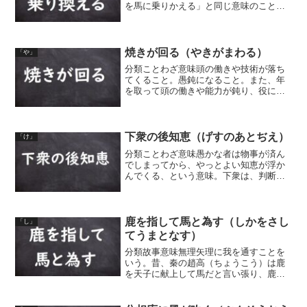
を馬に乗りかえる」と同じ意味のことわ
ざも紹介しています。
焼きが回る（やきがまわる）
「や」
分類ことわざ意味頭の働きや技術が落ち
てくること。愚鈍になること。また、年
を取って頭の働きや能力が鈍り、役に立
たなくなることをいう。金属を鍛えて刀
や刃物を作るときに、火が回り過ぎて焼
き過ぎると切れ味が鈍くなる、というこ
とから。
下衆の後知恵（げすのあとぢえ）
「け」
分類ことわざ意味愚かな者は物事が済ん
でしまってから、やっとよい知恵が浮か
んでくる、という意味。下衆は、判断が
必要な時には考えがまとまらず、物事が
終わってから何か考えつくものだ。下衆
は身分の卑しい者のこと。同類語・同義
語 下衆の後知恵 下衆の...
鹿を指して馬と為す（しかをさし
「し」
てうまとなす）
分類故事意味無理矢理に我を通すことを
いう。昔、秦の趙高（ちょうこう）は鹿
を天子に献上して馬だと言い張り、鹿だ
と言った者は、皆捕らえて処刑した。こ
のことから、間違いを間違いと認めず押
し通すこと、また、威圧的に間違いを押