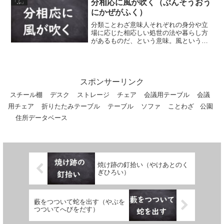
分相応に風が吹く（ぶんそうおう
「ふ」
し付ける、という意味。【...
にかぜがふく）
分類ことわざ意味人それぞれの身分や立
場に応じた相応しい処世の法や暮らし方
があるものだ、という意味。風というも
のは、その人に相応しく吹いてくる、と
いうことから。
スポンサーリンク
スチール棚
デスク
ストレージ
チェア
会議用テーブル
会議
用チェア
折りたたみテーブル
テーブル
ソファ
ことわざ
公園
住所データベース
焼け跡の釘拾い（やけあとのく
ぎひろい）
藪をつついて蛇を出す（やぶを
つついてへびをだす）