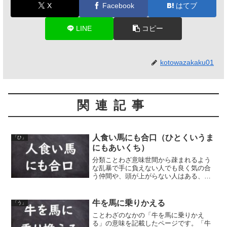
X
Facebook
はてブ
LINE
コピー
kotowazakaku01
関連記事
人食い馬にも合口（ひとくいうま
「ひ」
にもあいくち）
分類ことわざ意味世間から疎まれるよう
な乱暴で手に負えない人でも良く気の合
う仲間や、頭が上がらない人はある、と
いう意味。どんな人間にも仲間はあるこ
とをいう。人間に噛みつく癖のある荒馬
でも、相性の良い乗り手には大人しいも
牛を馬に乗りかえる
「う」
のだ。また、その荒馬にも...
ことわざのなかの「牛を馬に乗りかえ
る」の意味を記載したページです。「牛