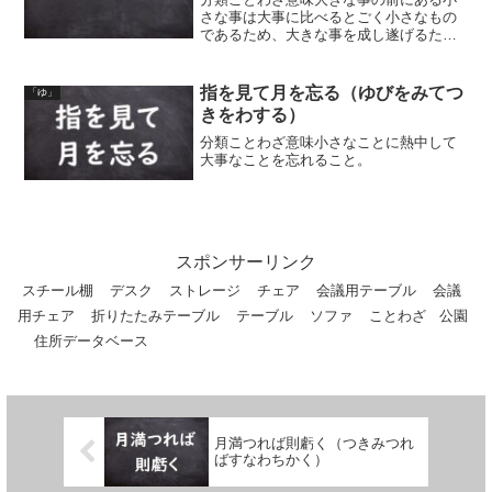
さな事は大事に比べるとごく小さなもの
であるため、大きな事を成し遂げるため
には小さな事にはこだわらないで問題に
しない方が良い、という意味。または、
大きな事を行うには、どんな些細な事で
指を見て月を忘る（ゆびをみてつ
「ゆ」
も油断をしないで注意しな...
きをわする）
分類ことわざ意味小さなことに熱中して
大事なことを忘れること。
スポンサーリンク
スチール棚
デスク
ストレージ
チェア
会議用テーブル
会議
用チェア
折りたたみテーブル
テーブル
ソファ
ことわざ
公園
住所データベース
月満つれば則虧く（つきみつれ
ばすなわちかく）