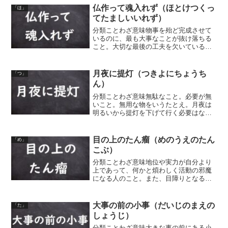
極楽見て地獄（きいてごくらくみてじご
仏作って魂入れず（ほとけつくっ
「ほ」
く）見ての極楽住んでの地...
てたましいいれず）
分類ことわざ意味物事を殆ど完成させて
いるのに、最も大事なことが抜け落ちる
こと。大切な最後の工夫を欠いているこ
とのたとえ。せっかく仏像を彫ったのに
肝心な魂や目を入れていない、というこ
とから。同類語・同義語 仏造って魂入れ
月夜に提灯（つきよにちょうち
「つ」
ず 仏造りて眼を入れず...
ん）
分類ことわざ意味無駄なこと。必要が無
いこと。無用な物をいうたとえ。月夜は
明るいから提灯を下げて行く必要はな
い、ということから。また、月夜で道が
明るいのに提灯を灯す、ということか
ら。同類語・同義語 月夜に提灯夏火鉢
目の上のたん瘤（めのうえのたん
「め」
（つきよにちょうちんなつひば...
こぶ）
分類ことわざ意味地位や実力が自分より
上であって、何かと煩わしく活動の邪魔
になる人のこと。また、目障りとなる
物。目の上にできた瘤（こぶ）は、目障
りで邪魔だ、ということから。「目の
上」は、目上の人という意味も。
大事の前の小事（だいじのまえの
「た」
しょうじ）
分類ことわざ意味大きな事の前にある小