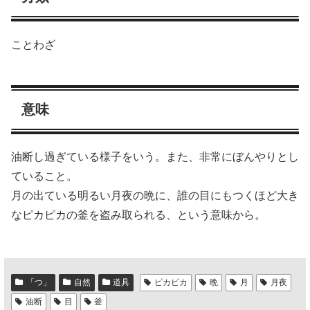
ことわざ
意味
油断し過ぎている様子をいう。また、非常にぼんやりとし
ていること。
月の出ている明るい月夜の晩に、誰の目にもつくほど大き
なピカピカの釜を盗み取られる、という意味から。
「つ」
自然
道具
ピカピカ
晩
月
月夜
油断
目
釜