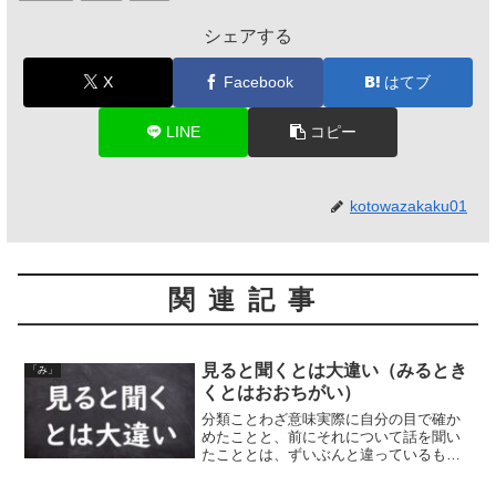
シェアする
X
Facebook
はてブ
LINE
コピー
kotowazakaku01
関連記事
見ると聞くとは大違い（みるとき
「み」
くとはおおちがい）
分類ことわざ意味実際に自分の目で確か
めたことと、前にそれについて話を聞い
たこととは、ずいぶんと違っているもの
だ、という意味。話よりも実際の方が悪
い時に使う言葉。同類語・同義語聞いて