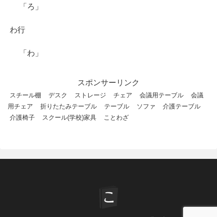
「ろ」
わ行
「わ」
スポンサーリンク
スチール棚
デスク
ストレージ
チェア
会議用テーブル
会議
用チェア
折りたたみテーブル
テーブル
ソファ
介護テーブル
介護椅子
スクール(学校)家具
ことわざ