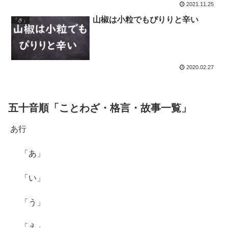
2021.11.25
山椒は小粒でもぴりりと辛い
「さ」
2020.02.27
五十音順「ことわざ・格言・故事一覧」
あ行
「あ」
「い」
「う」
「え」