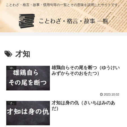
ことわざ・格言・故事・慣用句等の一覧とその意味を説明したサイトです。
才知
雄鶏自らその尾を断つ（ゆうけい
「ゆ」
みずからそのおをたつ）
2023.10.02
才知は身の仇（さいちはみのあ
「さ」
だ）