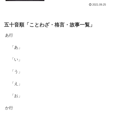
2021.09.25
五十音順「ことわざ・格言・故事一覧」
あ行
「あ」
「い」
「う」
「え」
「お」
か行