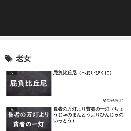
老女
屁負比丘尼（へおいびくに）
「へ」
2024.09.17
長者の万灯より貧者の一灯（ちょ
「ち」
うじゃのまんとうよりひんじゃの
いっとう）