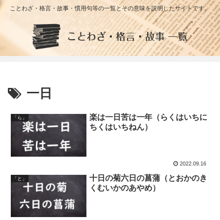
ことわざ・格言・故事・慣用句等の一覧とその意味を説明したサイトです。
一日
楽は一日苦は一年（らくはいちに
「ら」
ちくはいちねん）
2022.09.16
十日の菊六日の菖蒲（とおかのき
「と」
くむいかのあやめ）