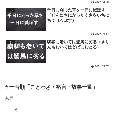
2022.04.28
千日に刈った草を一日に滅ぼす
「せ」
（せんにちにかったくさをいちに
ちでほろぼす）
2022.03.17
騏驎も老いては駑馬に劣る（きり
「き」
んもおいてはどばにおとる）
2021.05.07
五十音順「ことわざ・格言・故事一覧」
あ行
「あ」