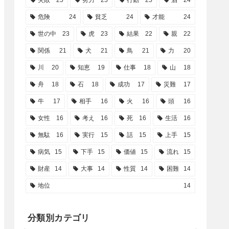
失敗
25
努力
25
行動
25
酒
24
危険
24
貧乏
24
才能
24
世の中
23
虎
23
結果
22
親
22
関係
21
犬
21
鳥
21
力
20
川
20
知恵
19
仕事
18
山
18
舟
18
石
18
成功
17
災難
17
牛
17
相手
16
火
16
頭
16
女性
16
考え
16
死
16
生活
16
無駄
16
実行
15
話
15
上手
15
病気
15
下手
15
価値
15
流れ
15
財産
14
大事
14
性質
14
困難
14
地位
14
分類別カテゴリ