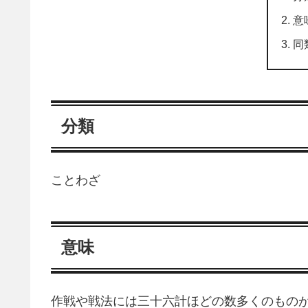
意
同
分類
ことわざ
意味
作戦や戦法には三十六計ほどの数多くのもの