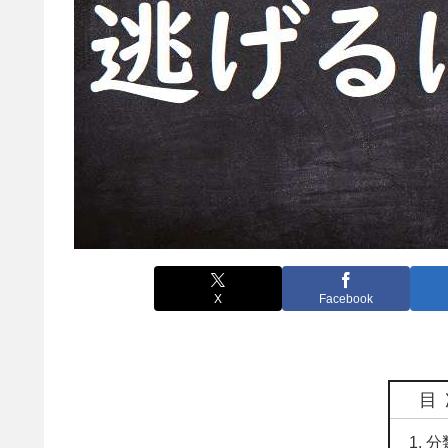
X
Facebook
目
分