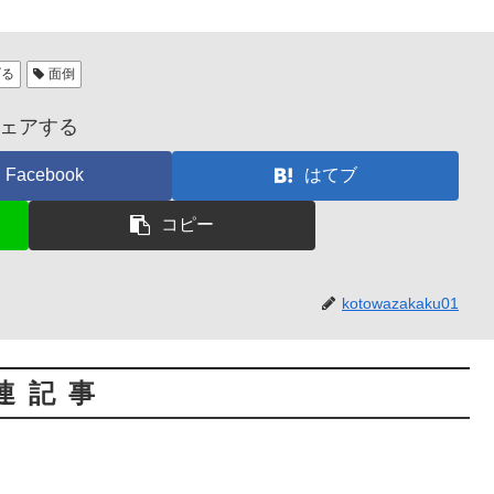
げる
面倒
ェアする
Facebook
はてブ
コピー
kotowazakaku01
連記事