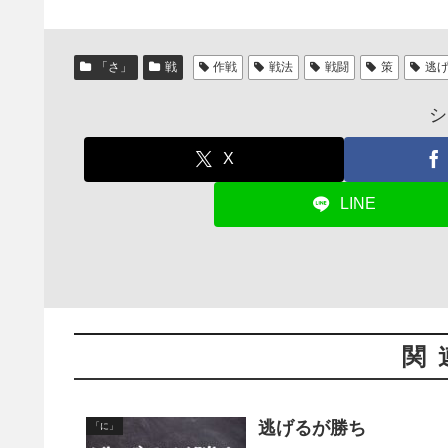
「さ」
戦
作戦
戦法
戦闘
策
逃
シ
X
LINE
関
逃げるが勝ち
「に」