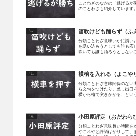
ことわざのなかの「逃げるが
のことわざも紹介しています
笛吹けども踊らず（ふ
「ふ」
分類ことわざ意味いかに誘い
を誘い込もうとしても誰も応
吹いても誰も踊ろうとしないこ
横槍を入れる（よこや
「よ」
分類ことわざ意味関係のない
ら文句をつけたり、差し出口
横から槍で突きかかる、とい
小田原評定（おだわら
「お」
分類ことわざ意味長い時間を
やこれやと評議ばかりして、