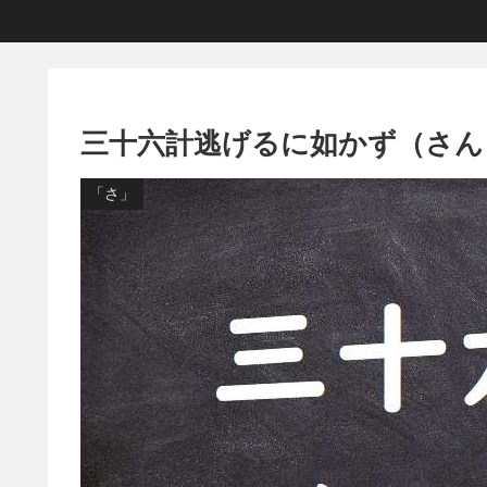
三十六計逃げるに如かず（さ
「さ」