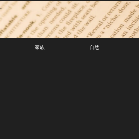
。
家族
自然