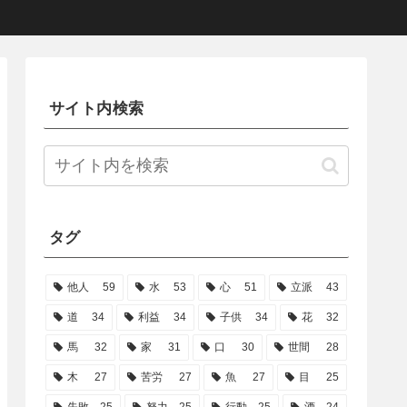
サイト内検索
タグ
他人
59
水
53
心
51
立派
43
道
34
利益
34
子供
34
花
32
馬
32
家
31
口
30
世間
28
木
27
苦労
27
魚
27
目
25