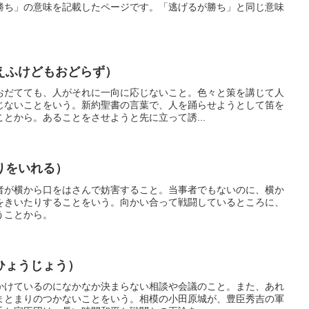
勝ち」の意味を記載したページです。「逃げるが勝ち」と同じ意味
。
えふけどもおどらず）
おだてても、人がそれに一向に応じないこと。色々と策を講じて人
じないことをいう。新約聖書の言葉で、人を踊らせようとして笛を
とから。あることをさせようと先に立って誘...
りをいれる）
者が横から口をはさんで妨害すること。当事者でもないのに、横か
をきいたりすることをいう。向かい合って戦闘しているところに、
うことから。
ひょうじょう）
かけているのになかなか決まらない相談や会議のこと。また、あれ
まとまりのつかないことをいう。相模の小田原城が、豊臣秀吉の軍