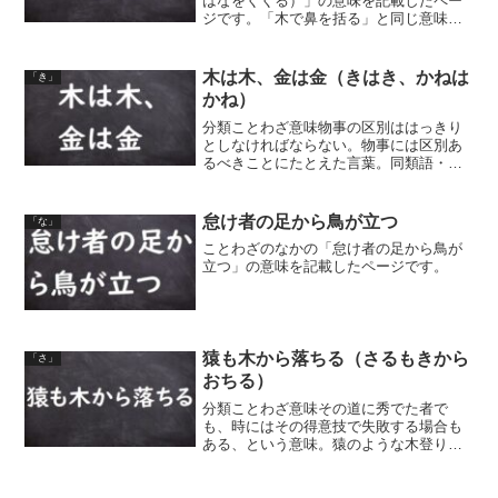
はなをくくる）」の意味を記載したペー
ジです。「木で鼻を括る」と同じ意味の
ことわざも紹介しています。
木は木、金は金（きはき、かねは
「き」
かね）
分類ことわざ意味物事の区別ははっきり
としなければならない。物事には区別あ
るべきことにたとえた言葉。同類語・同
義語石は石、金は金（いしはいし、かね
はかね）
怠け者の足から鳥が立つ
「な」
ことわざのなかの「怠け者の足から鳥が
立つ」の意味を記載したページです。
猿も木から落ちる（さるもきから
「さ」
おちる）
分類ことわざ意味その道に秀でた者で
も、時にはその得意技で失敗する場合も
ある、という意味。猿のような木登りが
達者なものでも、時には木から落ちるこ
ともある、ということから。同類語・同
義語 弘法にも筆の誤り 河童の川流れ 上