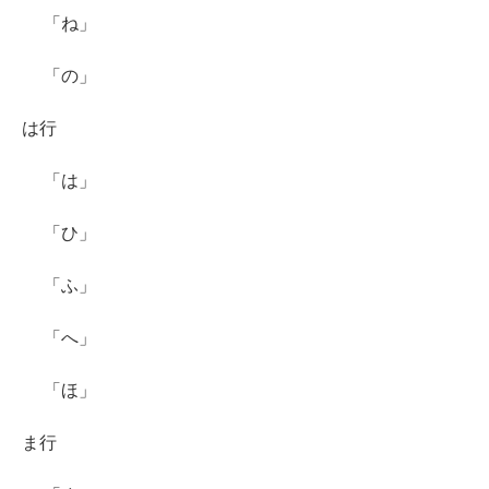
「ね」
「の」
は行
「は」
「ひ」
「ふ」
「へ」
「ほ」
ま行