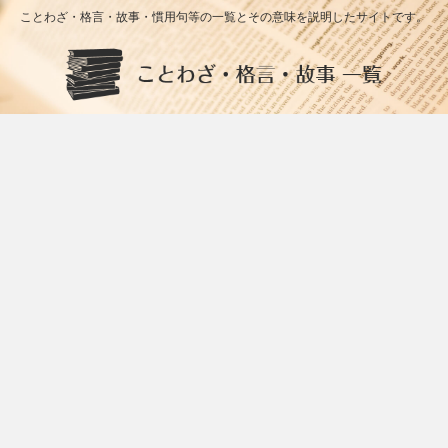
ことわざ・格言・故事・慣用句等の一覧とその意味を説明したサイトです。