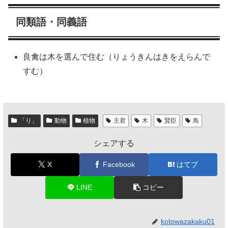
同類語・同義語
良禽は木を選んで住む（りょうきんはきをえらんで
すむ）
「り」
動物
植物
主君
木
賢臣
鳥
シェアする
X
Facebook
はてブ
LINE
コピー
kotowazakaku01