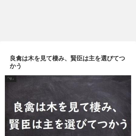
良禽は木を見て棲み、賢臣は主を選びてつ
かう
「り」