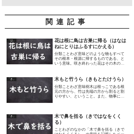
関連記事
花は根に鳥は古巣に帰る（はなは
「は」
ねにとりはふるすにかえる）
分類ことわざ意味どのような物もすべて
その根本・根源に帰するものである、と
いう意味。咲き終わった花はその木の根
元に散り落ち肥しとなり、鳥は空を飛ん
でいても必ずそのねぐらとなる巣に帰
る、ということから。同類語・同義語 花
木もと竹うら（きもとたけうら）
「き」
は根に鳥は古巣に 花は根...
分類ことわざ意味樹木は根っこである根
元の方から、竹は先端の方から割ると割
りやすい、ということ。また、物事には
順序というものがある、という意味。
「うら」は、「末（すえ）」で、枝先、
梢のこと。
木で鼻を括る（きではなをくく
「き」
る）
ことわざのなかの「木で鼻を括る（きで