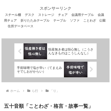
手の手から水が漏る 算...
スポンサーリンク
スチール棚
デスク
ストレージ
チェア
会議用テーブル
会議
用チェア
折りたたみテーブル
テーブル
ソファ
ことわざ
公園
住所データベース
恒産無き者は恒心無し（こうさ
んなきものはこうしんなし）
手前味噌で塩が辛い（てまえみ
そでしおがからい）
ホーム
ら行
「り」
五十音順「ことわざ・格言・故事一覧」