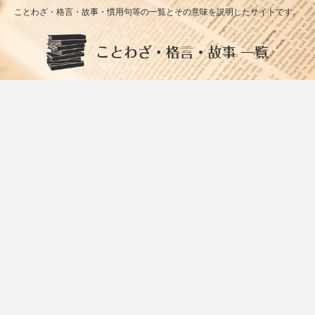
ことわざ・格言・故事・慣用句等の一覧とその意味を説明したサイトです。