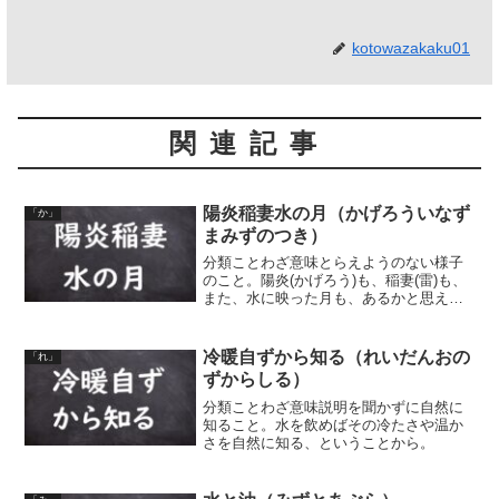
kotowazakaku01
関連記事
陽炎稲妻水の月（かげろういなず
「か」
まみずのつき）
分類ことわざ意味とらえようのない様子
のこと。陽炎(かげろう)も、稲妻(雷)も、
また、水に映った月も、あるかと思えば
なかったり、ないかと思えばあったり
と、そのようなとらえようのない様をた
とえた言葉。
冷暖自ずから知る（れいだんおの
「れ」
ずからしる）
分類ことわざ意味説明を聞かずに自然に
知ること。水を飲めばその冷たさや温か
さを自然に知る、ということから。