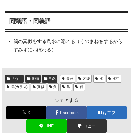
同類語・同義語
鵜の真似をする烏水に溺れる（うのまねをするから
すみずにおぼれる）
「う」
動物
自然
失敗
才能
水
水中
烏(カラス)
真似
魚
鳥
鵜
シェアする
X
Facebook
はてブ
LINE
コピー