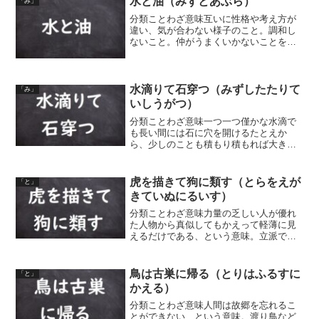
水と油（みずとあぶら）
「み」
分類ことわざ意味互いに性格や考え方が
違い、気が合わない様子のこと。調和し
ないこと。仲がうまくいかないことをい
う。水と油は混ぜても溶け合うことはな
く、分離してしまうことから。同類語・
同義語水に油（みずにあぶら）油に水
（あぶらにみず）
水滴りて石穿つ（みずしたたりて
「み」
いしうがつ）
分類ことわざ意味一つ一つ僅かな水滴で
も長い間には石に穴を開けるたとえか
ら、少しのことも積もり積もれば大きく
なる、という意味。同類語・同義語 雨垂
れ石を穿つ 塵も積もれば山となる 石の上
にも三年 積羽舟を沈む
虎を描きて狗に類す（とらをえが
「と」
きていぬにるいす）
分類ことわざ意味力量の乏しい人が優れ
た人物から真似してもかえって軽薄に見
えるだけである、という意味。立派で優
れたものを真似ようとして学び損ね、か
えって見苦しいものになる、ということ
のたとえ。また、崇高なものを求め過ぎ
鳥は古巣に帰る（とりはふるすに
「と」
ると不成功に終わる、とい...
かえる）
分類ことわざ意味人間は故郷を忘れるこ
とができない、という意味。渡り鳥など