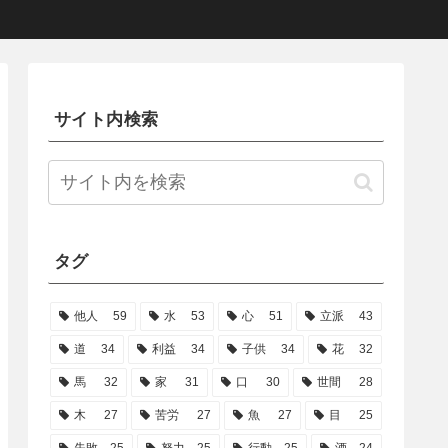
サイト内検索
タグ
他人
59
水
53
心
51
立派
43
道
34
利益
34
子供
34
花
32
馬
32
家
31
口
30
世間
28
木
27
苦労
27
魚
27
目
25