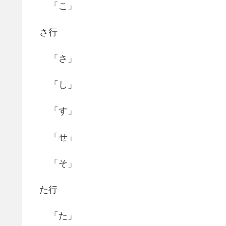
「こ」
さ行
「さ」
「し」
「す」
「せ」
「そ」
た行
「た」