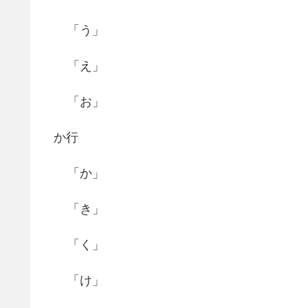
「う」
「え」
「お」
か行
「か」
「き」
「く」
「け」