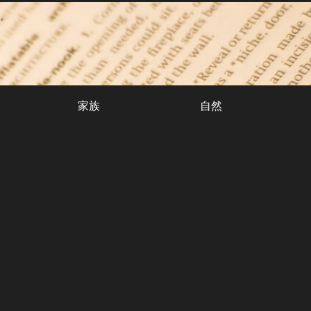
。
家族
自然