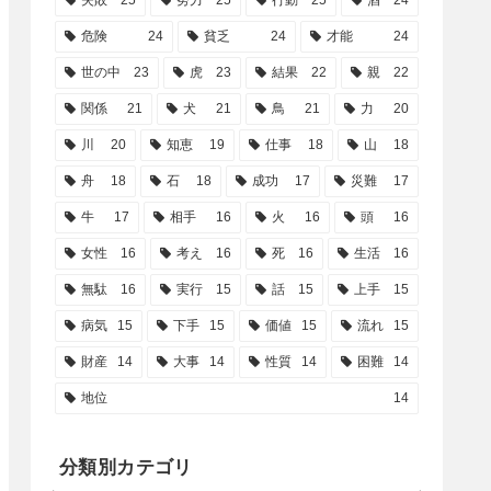
失敗
25
努力
25
行動
25
酒
24
危険
24
貧乏
24
才能
24
世の中
23
虎
23
結果
22
親
22
関係
21
犬
21
鳥
21
力
20
川
20
知恵
19
仕事
18
山
18
舟
18
石
18
成功
17
災難
17
牛
17
相手
16
火
16
頭
16
女性
16
考え
16
死
16
生活
16
無駄
16
実行
15
話
15
上手
15
病気
15
下手
15
価値
15
流れ
15
財産
14
大事
14
性質
14
困難
14
地位
14
分類別カテゴリ