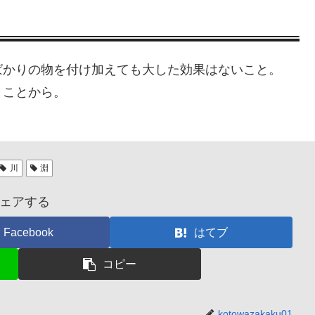
ばかりの物を付け加えても大した効果はないこと。
うことから。
川
淵
ェアする
Facebook
はてブ
コピー
kotowazakaku01