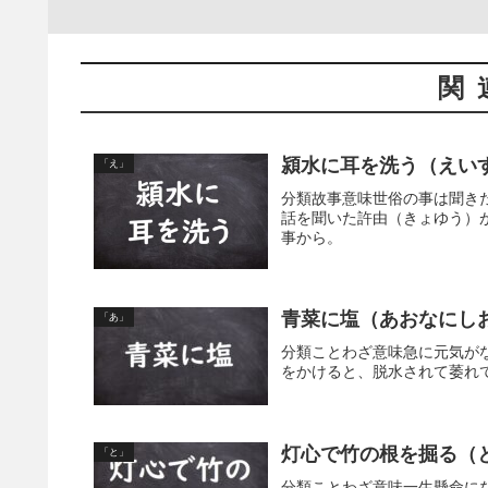
関
潁水に耳を洗う（えい
「え」
分類故事意味世俗の事は聞き
話を聞いた許由（きょゆう）
事から。
青菜に塩（あおなにし
「あ」
分類ことわざ意味急に元気が
をかけると、脱水されて萎れ
灯心で竹の根を掘る（
「と」
分類ことわざ意味一生懸命に