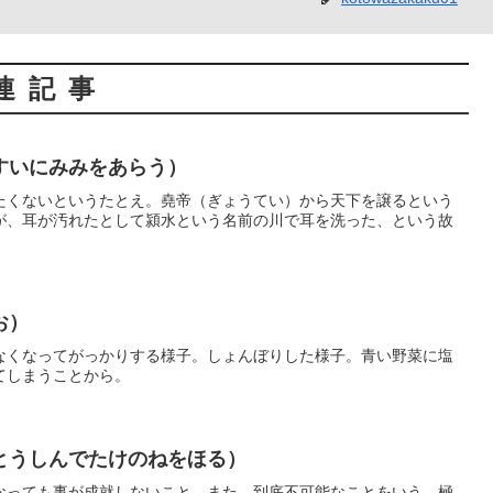
連記事
すいにみみをあらう）
たくないというたとえ。堯帝（ぎょうてい）から天下を譲るという
が、耳が汚れたとして潁水という名前の川で耳を洗った、という故
お）
なくなってがっかりする様子。しょんぼりした様子。青い野菜に塩
てしまうことから。
とうしんでたけのねをほる）
なっても事が成就しないこと。また、到底不可能なことをいう。極