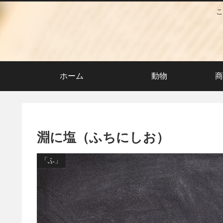
こ
ホーム
動物
商
淵に塩（ふちにしお）
「ふ」