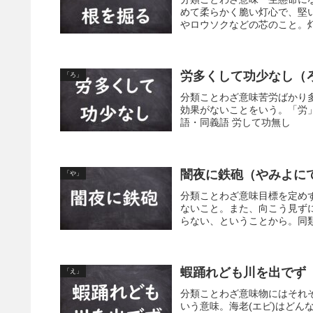
めて柔らかく脆い灯心で、堅
やロウソクなどの芯のこと。灯
労多くして功少なし（
「ろ」
分類ことわざ意味苦労ばかり
効果がないことをいう。「労
語・同義語 労して功無し
闇夜に鉄砲（やみよに
「や」
分類ことわざ意味目標を定め
ないこと。また、向こう見ず
らない、ということから。同
蝦踊れども川を出でず
「え」
分類ことわざ意味物にはそれ
いう意味。海老(エビ)はど