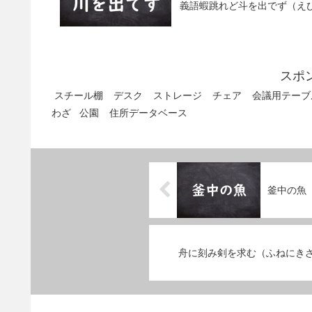
義語蝦跳れど斗を出でず（え
スポ
スチール棚
デスク
ストレージ
チェア
会議用テーブ
わざ
公園
住所データベース
釜中の魚
舟に刻み剣を求む（ふねにき