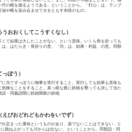
い竹の根を掘るようである、ということから。「灯心」は、ランプ
油や蝋を染み込ませて火をともす糸状のもの...
ろうおおくしてこうすくなし）
多くて結果は大したことがない、という意味。いくら骨を折っても
」は、はたらき・骨折りの意、「功」は、効果・利益、の意。同類
てっぽう）
ずに当てずっぽうに物事を実行すること。実行しても効果も意味も
に危険なことをすること。真っ暗な夜に鉄砲を撃っても決して当た
類語・同義語闇に鉄砲闇夜の鉄砲
（えびおどれどもかわをいでず）
ぞれ定まった運命というものがあり、器でないことはできない、と
んなに跳ね上がっても川からは出ない、ということから。同類語・同