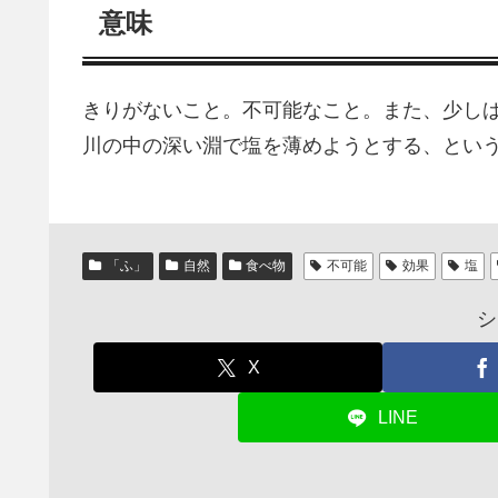
意味
きりがないこと。不可能なこと。また、少し
川の中の深い淵で塩を薄めようとする、とい
「ふ」
自然
食べ物
不可能
効果
塩
シ
X
LINE