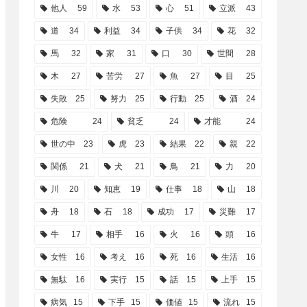
他人
59
水
53
心
51
立派
43
道
34
利益
34
子供
34
花
32
馬
32
家
31
口
30
世間
28
木
27
苦労
27
魚
27
目
25
失敗
25
努力
25
行動
25
酒
24
危険
24
貧乏
24
才能
24
世の中
23
虎
23
結果
22
親
22
関係
21
犬
21
鳥
21
力
20
川
20
知恵
19
仕事
18
山
18
舟
18
石
18
成功
17
災難
17
牛
17
相手
16
火
16
頭
16
女性
16
考え
16
死
16
生活
16
無駄
16
実行
15
話
15
上手
15
病気
15
下手
15
価値
15
流れ
15