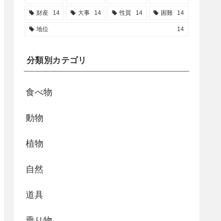
財産
14
大事
14
性質
14
困難
14
地位
14
分類別カテゴリ
食べ物
動物
植物
自然
道具
乗り物