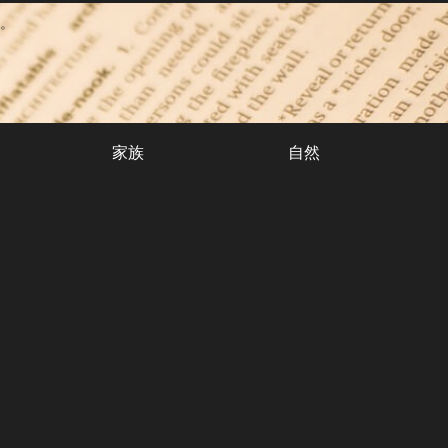
。
家族
自然