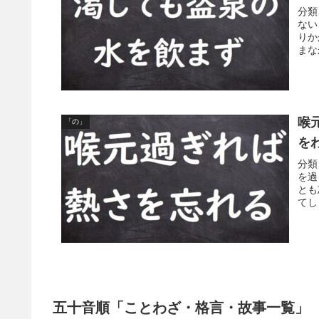
分類
ない
りか
まな
喉
「の」
を
分類
を過
とも
てし
五十音順「ことわざ・格言・故事一覧」