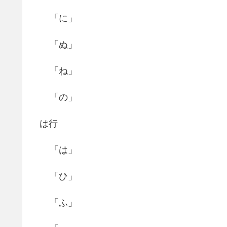
「に」
「ぬ」
「ね」
「の」
は行
「は」
「ひ」
「ふ」