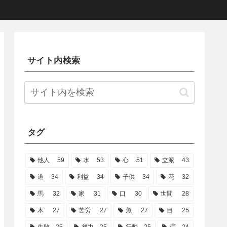
サイト内検索
タグ
他人
59
水
53
心
51
立派
43
道
34
利益
34
子供
34
花
32
馬
32
家
31
口
30
世間
28
木
27
苦労
27
魚
27
目
25