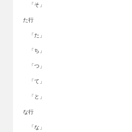
「そ」
た行
「た」
「ち」
「つ」
「て」
「と」
な行
「な」