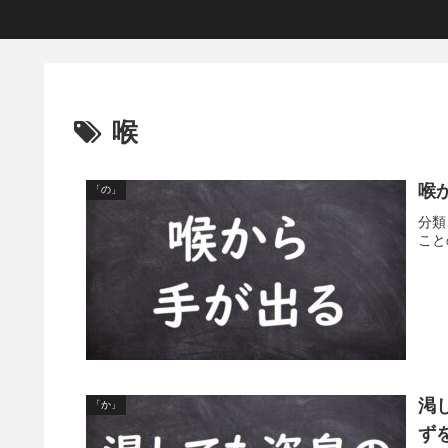
喉
喉
「の」
分類
こと
渇
「か」
ず