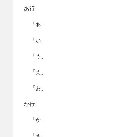
あ行
「あ」
「い」
「う」
「え」
「お」
か行
「か」
「き」