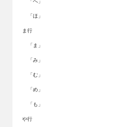
「へ」
「ほ」
ま行
「ま」
「み」
「む」
「め」
「も」
や行