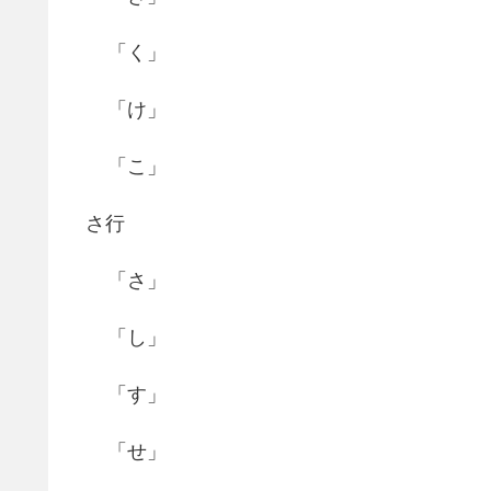
「く」
「け」
「こ」
さ行
「さ」
「し」
「す」
「せ」