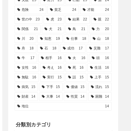
失敗
25
努力
25
行動
25
酒
24
危険
24
貧乏
24
才能
24
世の中
23
虎
23
結果
22
親
22
関係
21
犬
21
鳥
21
力
20
川
20
知恵
19
仕事
18
山
18
舟
18
石
18
成功
17
災難
17
牛
17
相手
16
火
16
頭
16
女性
16
考え
16
死
16
生活
16
無駄
16
実行
15
話
15
上手
15
病気
15
下手
15
価値
15
流れ
15
財産
14
大事
14
性質
14
困難
14
地位
14
分類別カテゴリ