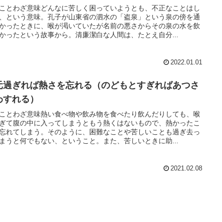
ことわざ意味どんなに苦しく困っていようとも、不正なことはし
、という意味。孔子が山東省の泗水の「盗泉」という泉の傍を通
かったときに、喉が渇いていたが名前の悪さからその泉の水を飲
かったという故事から。清廉潔白な人間は、たとえ自分...
2022.01.01
元過ぎれば熱さを忘れる（のどもとすぎればあつさ
わすれる）
ことわざ意味熱い食べ物や飲み物を食べたり飲んだりしても、喉
ぎて腹の中に入ってしまうともう熱くはないもので、熱かったこ
忘れてしまう。そのように、困難なことや苦しいことも過ぎ去っ
まうと何でもない、ということ。また、苦しいときに助...
2021.02.08