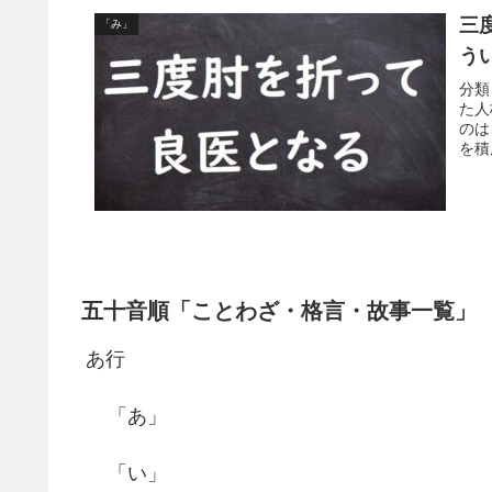
三
「み」
う
分類
た人
のは
を積
五十音順「ことわざ・格言・故事一覧」
あ行
「あ」
「い」