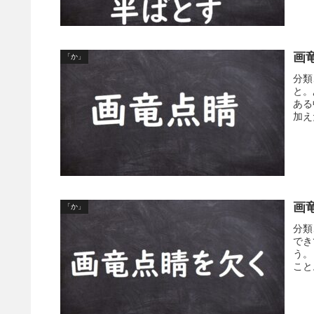
画
「か」
分類
と。
ある
加え
画
「か」
分類
でき
う。
こと