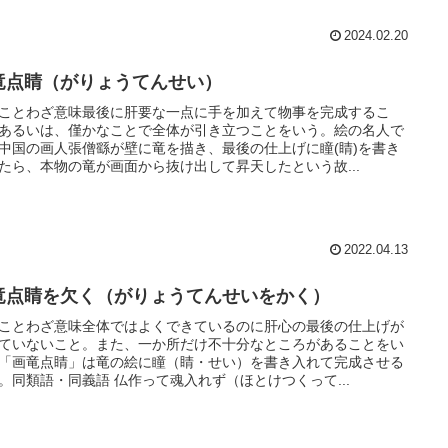
2024.02.20
竜点睛（がりょうてんせい）
ことわざ意味最後に肝要な一点に手を加えて物事を完成するこ
あるいは、僅かなことで全体が引き立つことをいう。絵の名人で
中国の画人張僧繇が壁に竜を描き、最後の仕上げに瞳(睛)を書き
たら、本物の竜が画面から抜け出して昇天したという故...
2022.04.13
竜点睛を欠く（がりょうてんせいをかく）
ことわざ意味全体ではよくできているのに肝心の最後の仕上げが
ていないこと。また、一か所だけ不十分なところがあることをい
「画竜点睛」は竜の絵に瞳（睛・せい）を書き入れて完成させる
。同類語・同義語 仏作って魂入れず（ほとけつくって...