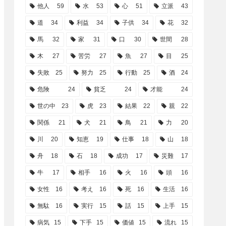
他人
59
水
53
心
51
立派
43
道
34
利益
34
子供
34
花
32
馬
32
家
31
口
30
世間
28
木
27
苦労
27
魚
27
目
25
失敗
25
努力
25
行動
25
酒
24
危険
24
貧乏
24
才能
24
世の中
23
虎
23
結果
22
親
22
関係
21
犬
21
鳥
21
力
20
川
20
知恵
19
仕事
18
山
18
舟
18
石
18
成功
17
災難
17
牛
17
相手
16
火
16
頭
16
女性
16
考え
16
死
16
生活
16
無駄
16
実行
15
話
15
上手
15
病気
15
下手
15
価値
15
流れ
15