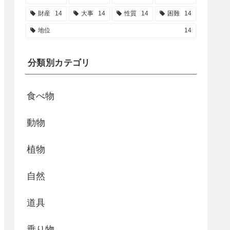
財産
14
大事
14
性質
14
困難
14
地位
14
分類別カテゴリ
食べ物
動物
植物
自然
道具
乗り物