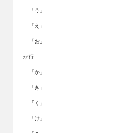
「う」
「え」
「お」
か行
「か」
「き」
「く」
「け」