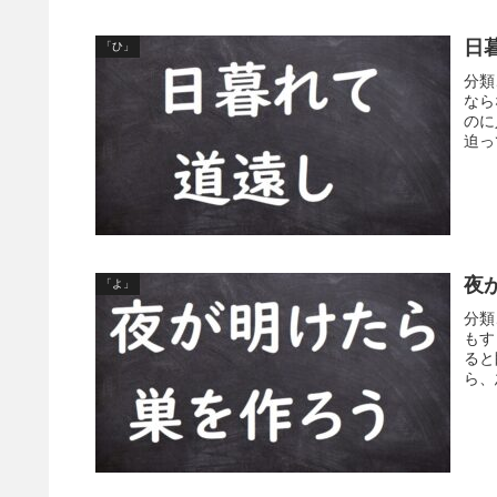
日
「ひ」
分類
なら
のに
迫っ
夜
「よ」
分類
もす
ると
ら、