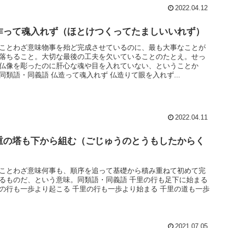
2022.04.12
作って魂入れず（ほとけつくってたましいいれず）
ことわざ意味物事を殆ど完成させているのに、最も大事なことが
落ちること。大切な最後の工夫を欠いていることのたとえ。せっ
仏像を彫ったのに肝心な魂や目を入れていない、ということか
同類語・同義語 仏造って魂入れず 仏造りて眼を入れず...
2022.04.11
重の塔も下から組む（ごじゅうのとうもしたからく
）
ことわざ意味何事も、順序を追って基礎から積み重ねて初めて完
るものだ、という意味。同類語・同義語 千里の行も足下に始まる
の行も一歩より起こる 千里の行も一歩より始まる 千里の道も一歩
2021.07.05