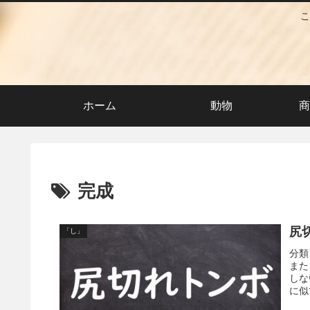
こ
ホーム
動物
商
完成
尻
「し」
分類
また
しな
に似