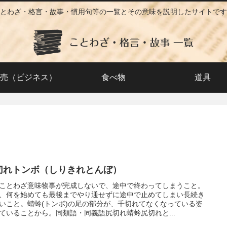
とわざ・格言・故事・慣用句等の一覧とその意味を説明したサイトです
売（ビジネス）
食べ物
道具
切れトンボ（しりきれとんぼ）
ことわざ意味物事が完成しないで、途中で終わってしまうこと。
、何を始めても最後までやり通せずに途中で止めてしまい長続き
いこと。蜻蛉(トンボ)の尾の部分が、千切れてなくなっている姿
ていることから。同類語・同義語尻切れ蜻蛉尻切れと...