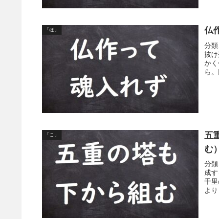
仏
「ほ」
分類
抜け
かく
ら。
五
「こ」
む
分類
成す
千里
より