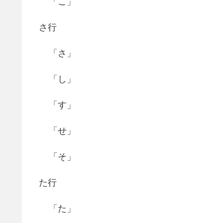
「こ」
さ行
「さ」
「し」
「す」
「せ」
「そ」
た行
「た」