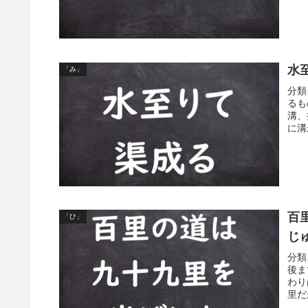
水
「み」
分類
るも
溝、
に溝
百
「ひ」
じ
分類
後ま
わり
里だ