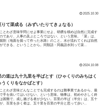
2025.10.30
至りて渠成る（みずいたりてきょなる）
ことわざ意味学問にせよ事業にせよ、研鑽を積めば自然に完成す
のであり、人事の及ぶところではない、という意味。「渠」は、
掘割（地面を掘って作った水路）のこと。水が流れてくれば自然
ができる、ということから。同類語・同義語水到って渠...
2024.10.08
里の道は九十九里を半ばとす（ひゃくりのみちはく
ゅうくりをなかばとす）
ことわざ意味どんなことでも完成するのは難事業であるから、最
で手を抜いてはいけない、という意味。物事は、初めやさしく終
は困難で、成し遂げる者が少ない。百里の半ば（半分）は、五十
が、百里を歩く者は、五十里を百里の半分と思って歩い...