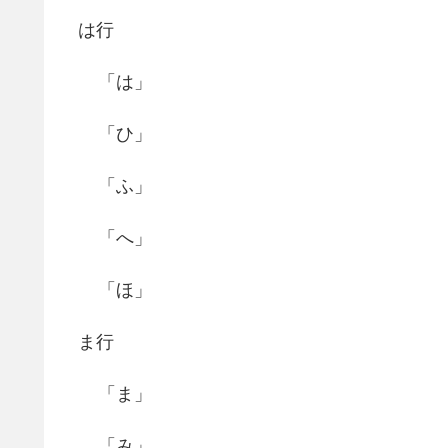
は行
「は」
「ひ」
「ふ」
「へ」
「ほ」
ま行
「ま」
「み」