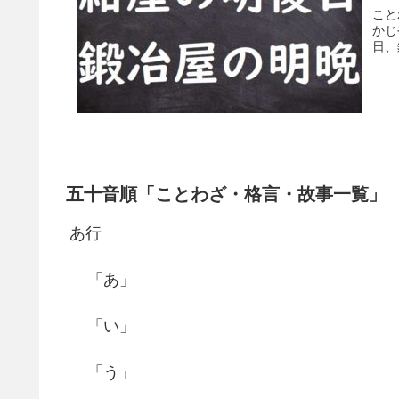
こと
かじ
日、
五十音順「ことわざ・格言・故事一覧」
あ行
「あ」
「い」
「う」