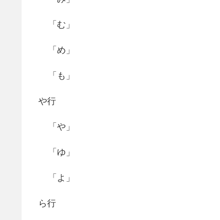
「む」
「め」
「も」
や行
「や」
「ゆ」
「よ」
ら行