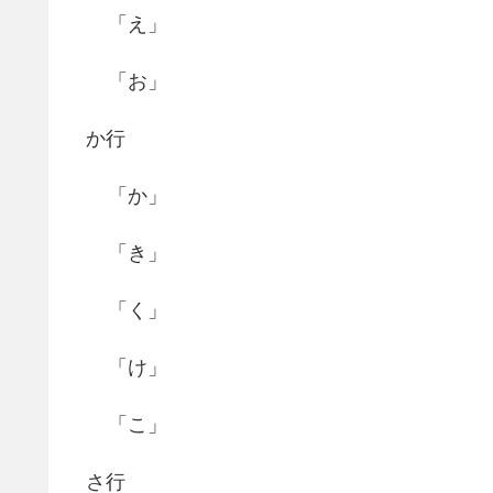
「え」
「お」
か行
「か」
「き」
「く」
「け」
「こ」
さ行