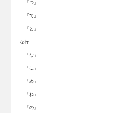
「つ」
「て」
「と」
な行
「な」
「に」
「ぬ」
「ね」
「の」