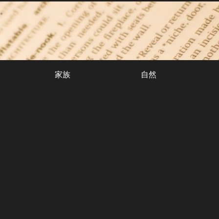
。
家族
自然