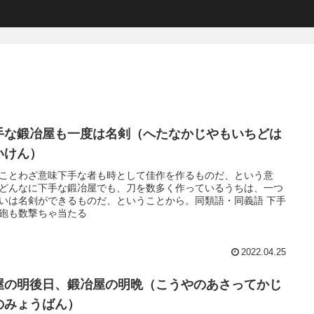
手な鍛冶屋も一度は名剣（へたなかじやもいちどは
いけん）
ことわざ意味下手な者も時として佳作を作るものだ、という意
どんなに下手な鍛冶屋でも、刀を数多く作っているうちは、一つ
いは名剣ができるものだ、ということから。同類語・同義語 下手
砲も数撃ちゃ当たる
2022.04.25
屋の明後日、鍛冶屋の明晩（こうやのあさってかじ
のみょうばん）