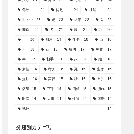
失敗
25
努力
25
行動
25
酒
24
危険
24
貧乏
24
才能
24
世の中
23
虎
23
結果
22
親
22
関係
21
犬
21
鳥
21
力
20
川
20
知恵
19
仕事
18
山
18
舟
18
石
18
成功
17
災難
17
牛
17
相手
16
火
16
頭
16
女性
16
考え
16
死
16
生活
16
無駄
16
実行
15
話
15
上手
15
病気
15
下手
15
価値
15
流れ
15
財産
14
大事
14
性質
14
困難
14
地位
14
分類別カテゴリ