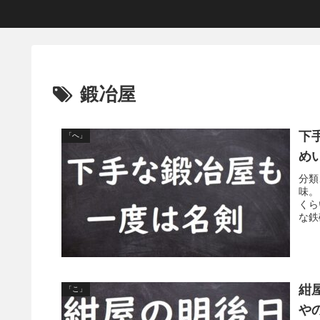
鍛冶屋
下
「へ」
め
分類
味。
くら
な鉄
紺
「こ」
や