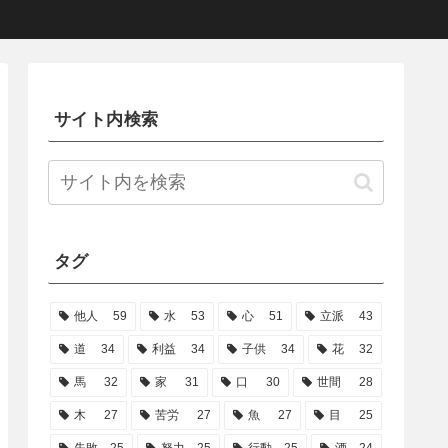
サイト内検索
タグ
他人
59
水
53
心
51
立派
43
道
34
利益
34
子供
34
花
32
馬
32
家
31
口
30
世間
28
木
27
苦労
27
魚
27
目
25