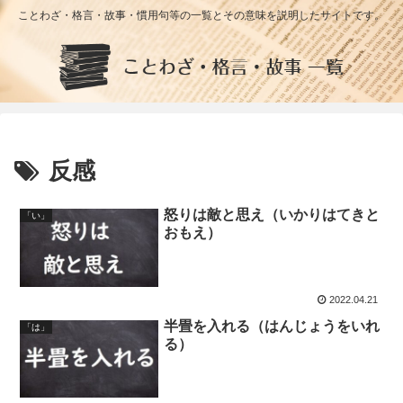
ことわざ・格言・故事・慣用句等の一覧とその意味を説明したサイトです。
反感
怒りは敵と思え（いかりはてきと
「い」
おもえ）
2022.04.21
半畳を入れる（はんじょうをいれ
「は」
る）