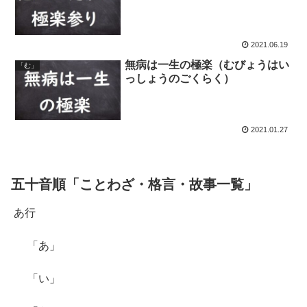
2021.06.19
無病は一生の極楽（むびょうはい
「む」
っしょうのごくらく）
2021.01.27
五十音順「ことわざ・格言・故事一覧」
あ行
「あ」
「い」