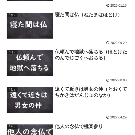
2025.01.18
寝た間は仏（ねたまはほとけ）
「ね」
2022.09.29
仏頼んで地獄へ落ちる（ほとけた
「ほ」
のんでじごくへおちる）
2022.08.03
遠くて近きは男女の仲（とおくて
「と」
ちかきはだんじょのなか）
2022.04.29
他人の念仏で極楽参り
「た」