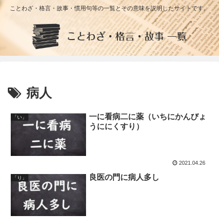
ことわざ・格言・故事・慣用句等の一覧とその意味を説明したサイトです。
病人
一に看病二に薬（いちにかんびょ
「い」
うににくすり）
2021.04.26
良医の門に病人多し
「り」