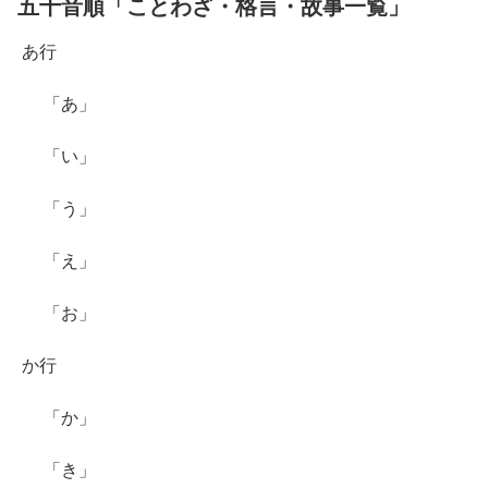
五十音順「ことわざ・格言・故事一覧」
あ行
「あ」
「い」
「う」
「え」
「お」
か行
「か」
「き」