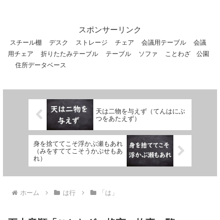
味。雀（スズメ）は、踊るように跳躍す
る癖が一生抜けない、ということから。
同類語・同義語 三つ子の魂百...
スポンサーリンク
スチール棚
デスク
ストレージ
チェア
会議用テーブル
会議
用チェア
折りたたみテーブル
テーブル
ソファ
ことわざ
公園
住所データベース
天は二物を与えず（てんはにぶ
つをあたえず）
身を捨ててこそ浮かぶ瀬もあれ
（みをすててこそうかぶせもあ
れ）
ホーム
は行
「は」