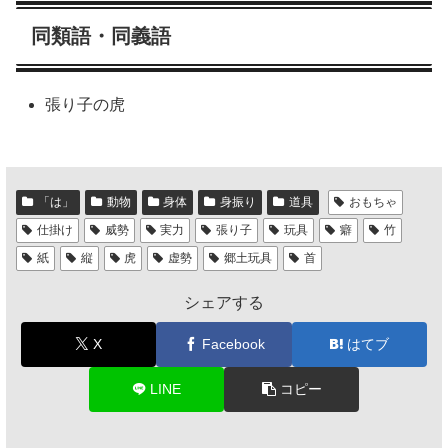
同類語・同義語
張り子の虎
「は」
動物
身体
身振り
道具
おもちゃ
仕掛け
威勢
実力
張り子
玩具
癖
竹
紙
縦
虎
虚勢
郷土玩具
首
シェアする
X
Facebook
はてブ
LINE
コピー