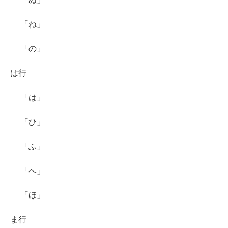
「ね」
「の」
は行
「は」
「ひ」
「ふ」
「へ」
「ほ」
ま行