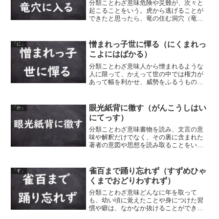
分類ことわざ意味危険や災難が、次々と
起こることをいう。虎から逃げることが
できたと思ったら、竜の住む洞穴（竜
穴）に入ってしまう、ということから。
「虎口」は虎の口のことから、虎に食わ
れそうになるということ。
憎まれっ子世に憚る（にくまれっ
「に」
こよにはばかる）
分類ことわざ意味人から憎まれるような
人に限って、かえって世の中では権力が
あって幅を利かせ、威勢をふるうもの
だ、という意味。また、憎まれたり嫌わ
れたりするような子ほど、世間を上手に
渡って出世するものだ、という意味。
眼光紙背に徹す（がんこうしはい
「か」
「憚る」とは、幅を利かせる、...
にてっす）
分類ことわざ意味書物を読み、文言の意
味や解釈だけでなく、その裏に含まれた
著者の意図や思想を読み取ることをい
う。目の光が紙の裏側まで突き抜けて見
通すということから。読解力の鋭い様子
をいう。同類語・同義語 眼光紙背に徹る
雀百まで踊り忘れず（すずめひゃ
「す」
（がんこうしはいにとおる...
くまでおどりわすれず）
分類ことわざ意味どんなに年を取って
も、幼い頃に覚えたことや身につけた習
慣や癖は、なかなか抜けることができな
いし、忘れないものである、という意