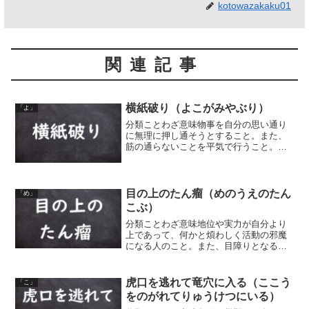
kotowazakaku01
関連記事
横紙破り（よこがみやぶり）
「よ」
分類ことわざ意味物事を自分の思い通り
に無理に押し通そうとすること。また、
筋の通らないことを平気で行うこと。和
紙は、縦に漉き目が入っていて横に破れ
にくいものを、無理矢理に横に破ろうと
する、ということから。同類語・同義語
横車を押す（よこぐるまを...
目の上のたん瘤（めのうえのたん
「め」
こぶ）
分類ことわざ意味地位や実力が自分より
上であって、何かと煩わしく活動の邪魔
になる人のこと。また、目障りとなる
物。目の上にできた瘤（こぶ）は、目障
りで邪魔だ、ということから。「目の
上」は、目上の人という意味も。
虎口を逃れて竜穴に入る（ここう
「こ」
をのがれてりゅうけつにいる）