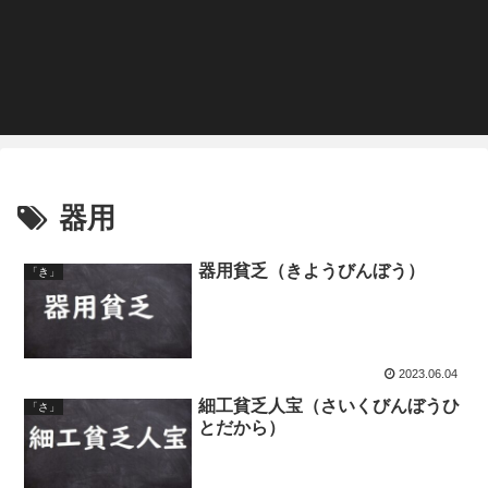
器用
器用貧乏（きようびんぼう）
「き」
2023.06.04
細工貧乏人宝（さいくびんぼうひ
「さ」
とだから）