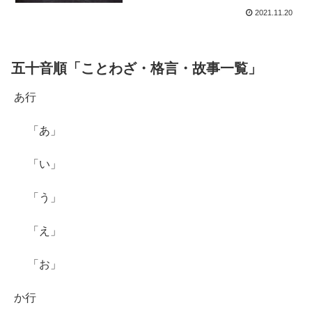
2021.11.20
五十音順「ことわざ・格言・故事一覧」
あ行
「あ」
「い」
「う」
「え」
「お」
か行