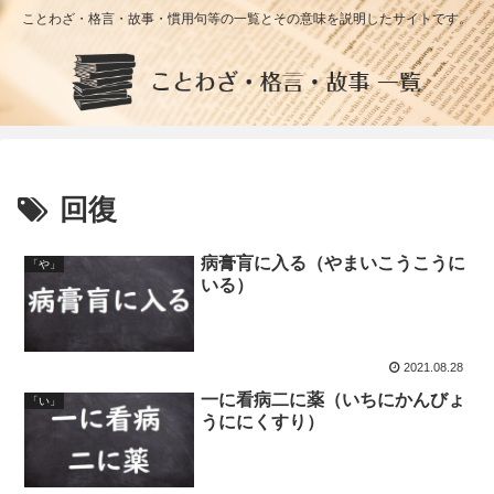
ことわざ・格言・故事・慣用句等の一覧とその意味を説明したサイトです。
回復
病膏肓に入る（やまいこうこうに
「や」
いる）
2021.08.28
一に看病二に薬（いちにかんびょ
「い」
うににくすり）