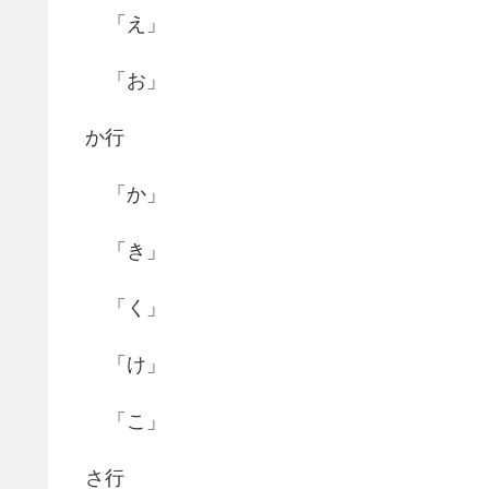
「え」
「お」
か行
「か」
「き」
「く」
「け」
「こ」
さ行