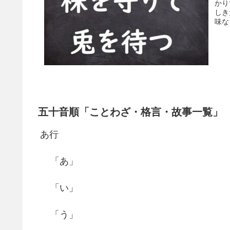
かり
しき
味な
五十音順「ことわざ・格言・故事一覧」
あ行
「あ」
「い」
「う」