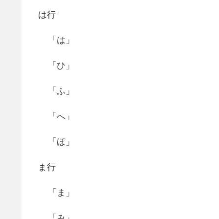
は行
「は」
「ひ」
「ふ」
「へ」
「ほ」
ま行
「ま」
「み」