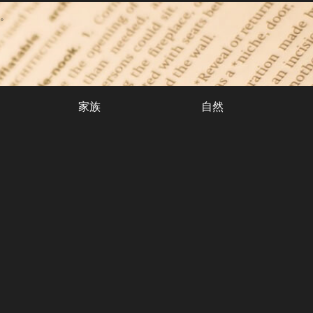
。
家族
自然