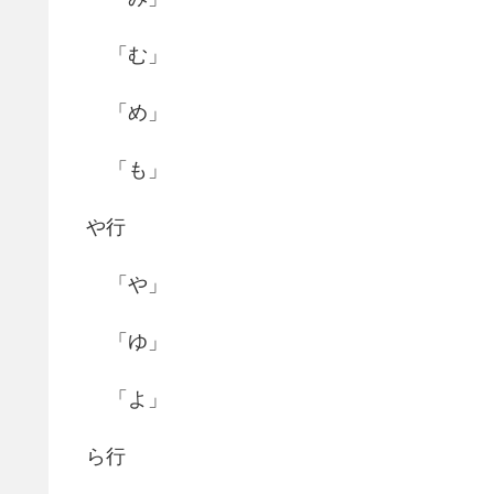
「む」
「め」
「も」
や行
「や」
「ゆ」
「よ」
ら行