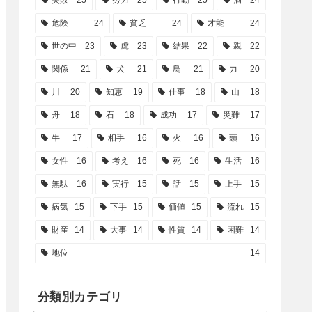
失敗
25
努力
25
行動
25
酒
24
危険
24
貧乏
24
才能
24
世の中
23
虎
23
結果
22
親
22
関係
21
犬
21
鳥
21
力
20
川
20
知恵
19
仕事
18
山
18
舟
18
石
18
成功
17
災難
17
牛
17
相手
16
火
16
頭
16
女性
16
考え
16
死
16
生活
16
無駄
16
実行
15
話
15
上手
15
病気
15
下手
15
価値
15
流れ
15
財産
14
大事
14
性質
14
困難
14
地位
14
分類別カテゴリ