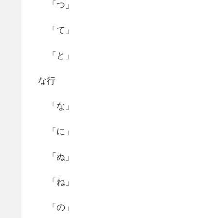
「つ」
「て」
「と」
な行
「な」
「に」
「ぬ」
「ね」
「の」