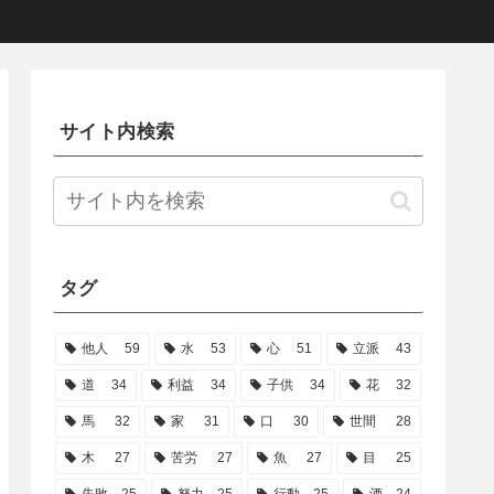
サイト内検索
タグ
他人
59
水
53
心
51
立派
43
道
34
利益
34
子供
34
花
32
馬
32
家
31
口
30
世間
28
木
27
苦労
27
魚
27
目
25