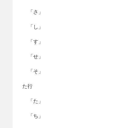
「さ」
「し」
「す」
「せ」
「そ」
た行
「た」
「ち」