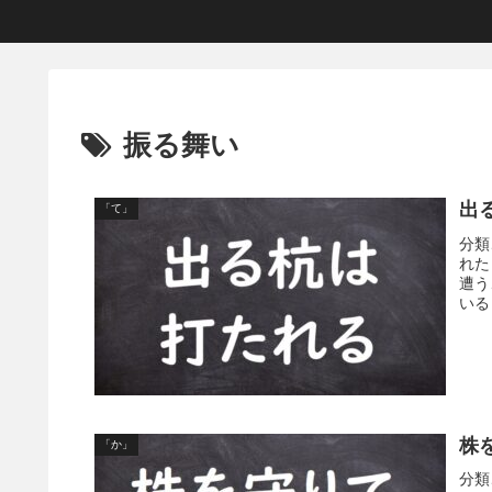
振る舞い
出
「て」
分類
れた
遭う
いる
株
「か」
分類