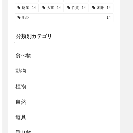
財産
14
大事
14
性質
14
困難
14
地位
14
分類別カテゴリ
食べ物
動物
植物
自然
道具
乗り物