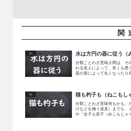
関
水は方円の器に従う（
「み」
分類ことわざ意味人間は、そ
わる友人によって、良くも悪
器の形によって丸くなったり四
猫も杓子も（ねこもし
「ね」
分類ことわざ意味何もかも。
汁などを掬う道具）までも、
や「女子も若子（めこもじゃ