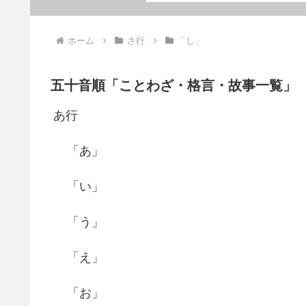
ホーム
さ行
「し」
五十音順「ことわざ・格言・故事一覧」
あ行
「あ」
「い」
「う」
「え」
「お」