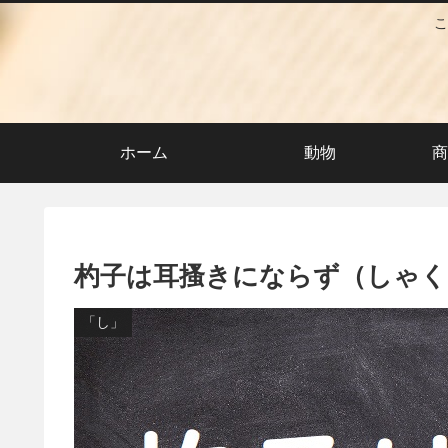
こ
ホーム
動物
商
杓子は耳搔きにならず（しゃ
「し」