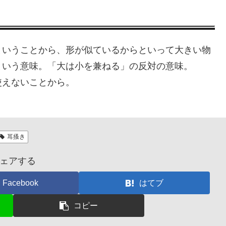
ということから、形が似ているからといって大きい物
という意味。「大は小を兼ねる」の反対の意味。
使えないことから。
耳搔き
ェアする
Facebook
はてブ
コピー