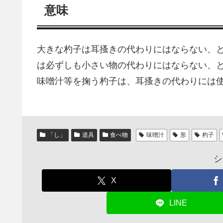
意味
大きな杓子は耳搔きの代わりにはならない、
は必ずしも小さい物の代わりにはならない、
味噌汁等を掬う杓子は、耳搔きの代わりには
「し」
道具
食べ物
味噌汁
形
杓子
シ
X
LINE