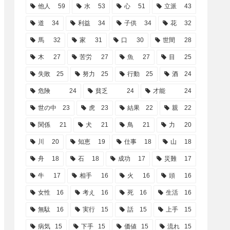
他人
59
水
53
心
51
立派
43
道
34
利益
34
子供
34
花
32
馬
32
家
31
口
30
世間
28
木
27
苦労
27
魚
27
目
25
失敗
25
努力
25
行動
25
酒
24
危険
24
貧乏
24
才能
24
世の中
23
虎
23
結果
22
親
22
関係
21
犬
21
鳥
21
力
20
川
20
知恵
19
仕事
18
山
18
舟
18
石
18
成功
17
災難
17
牛
17
相手
16
火
16
頭
16
女性
16
考え
16
死
16
生活
16
無駄
16
実行
15
話
15
上手
15
病気
15
下手
15
価値
15
流れ
15