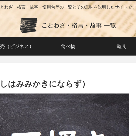
とわざ・格言・故事・慣用句等の一覧とその意味を説明したサイトです
売（ビジネス）
食べ物
道具
くしはみみかきにならず）