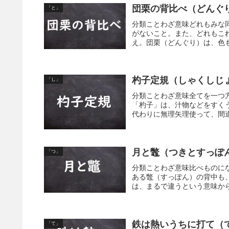
団栗の背比べ（どんぐ
「と」
分類ことわざ意味どれもみな
がないこと。また、どれもこ
え。団栗（どんぐり）は、色も
杓子定規（しゃくしじ
「し」
分類ことわざ意味全てを一つ
「杓子」は、汁物などをすく
代わりに無理矢理使って、間違
月と鼈（つきとすっぽ
「つ」
分類ことわざ意味比べものに
ある鼈（すっぽん）の背中も
は、まるで違うという意味から
鉄は熱いうちに打て（
「て」