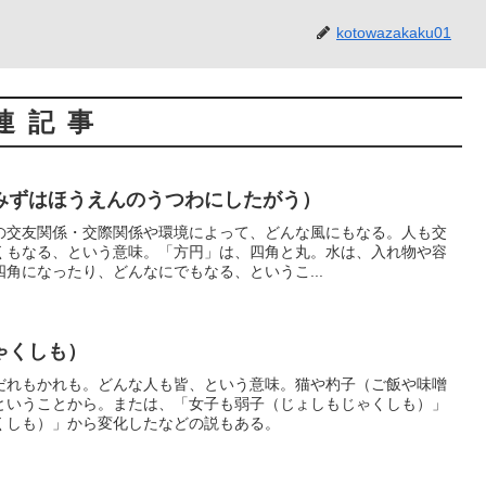
kotowazakaku01
連記事
みずはほうえんのうつわにしたがう）
の交友関係・交際関係や環境によって、どんな風にもなる。人も交
くもなる、という意味。「方円」は、四角と丸。水は、入れ物や容
角になったり、どんなにでもなる、というこ...
ゃくしも）
だれもかれも。どんな人も皆、という意味。猫や杓子（ご飯や味噌
ということから。または、「女子も弱子（じょしもじゃくしも）」
くしも）」から変化したなどの説もある。