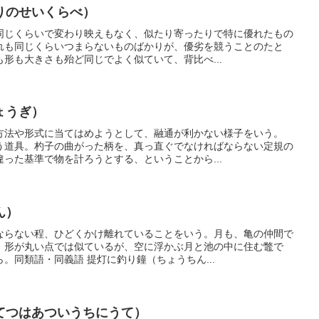
りのせいくらべ）
同じくらいで変わり映えもなく、似たり寄ったりで特に優れたもの
れも同じくらいつまらないものばかりが、優劣を競うことのたと
形も大きさも殆ど同じでよく似ていて、背比べ...
ょうぎ）
方法や形式に当てはめようとして、融通が利かない様子をいう。
う道具。杓子の曲がった柄を、真っ直ぐでなければならない定規の
った基準で物を計ろうとする、ということから...
ん）
ならない程、ひどくかけ離れていることをいう。月も、亀の仲間で
、形が丸い点では似ているが、空に浮かぶ月と池の中に住む鼈で
。同類語・同義語 提灯に釣り鐘（ちょうちん...
てつはあついうちにうて）