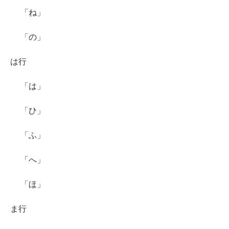
「ね」
「の」
は行
「は」
「ひ」
「ふ」
「へ」
「ほ」
ま行