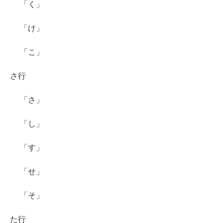
「く」
「け」
「こ」
さ行
「さ」
「し」
「す」
「せ」
「そ」
た行