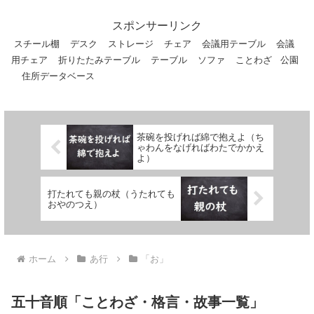
美しい天人の衣装は針や糸...
スポンサーリンク
スチール棚
デスク
ストレージ
チェア
会議用テーブル
会議
用チェア
折りたたみテーブル
テーブル
ソファ
ことわざ
公園
住所データベース
茶碗を投げれば綿で抱えよ（ち
ゃわんをなげればわたでかかえ
よ）
打たれても親の杖（うたれても
おやのつえ）
ホーム
あ行
「お」
五十音順「ことわざ・格言・故事一覧」