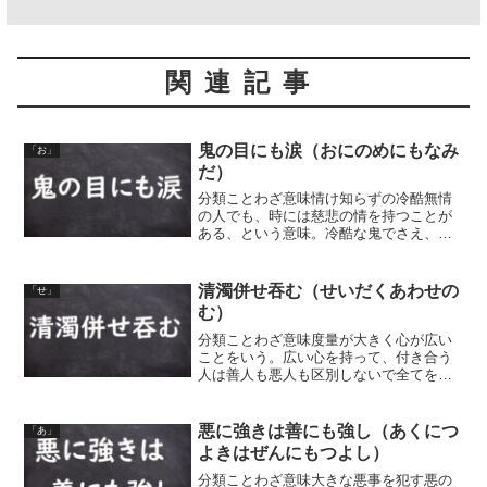
関連記事
鬼の目にも涙（おにのめにもなみ
「お」
だ）
分類ことわざ意味情け知らずの冷酷無情
の人でも、時には慈悲の情を持つことが
ある、という意味。冷酷な鬼でさえ、目
に涙を浮かべて情け深い行いをすること
がある、ということから。
清濁併せ吞む（せいだくあわせの
「せ」
む）
分類ことわざ意味度量が大きく心が広い
ことをいう。広い心を持って、付き合う
人は善人も悪人も区別しないで全てを受
け入れる。きれいな水（清流）と濁った
水（濁流）である「清濁」を受け入れる
（飲み込む）海のように、気に入った人
悪に強きは善にも強し（あくにつ
「あ」
だけでなく嫌な人、嫌いな...
よきはぜんにもつよし）
分類ことわざ意味大きな悪事を犯す悪の