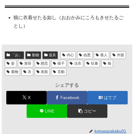
狼に衣着せたる如し（おおかみにころもきせたるご
とし）
「お」
動物
道具
内心
凶悪
善人
外面
姿
形容
慈悲
様子
法衣
狂暴
狼
着物
衣
表面
言動
シェアする
X
Facebook
はてブ
LINE
コピー
kotowazakaku01