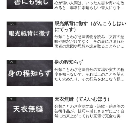
心が強い人間は、いったん志や悔いを改
めると、非常に素晴らしい善人になる。
こういった人間は、つまりは意志の強い
人間である。同類語・同義語 悪に強けれ
ば善にも強い 悪に強きは善の種
眼光紙背に徹す（がんこうしはい
「か」
にてっす）
分類ことわざ意味書物を読み、文言の意
味や解釈だけでなく、その裏に含まれた
著者の意図や思想を読み取ることをい
う。目の光が紙の裏側まで突き抜けて見
通すということから。読解力の鋭い様子
をいう。同類語・同義語 眼光紙背に徹る
身の程知らず
「み」
（がんこうしはいにとおる...
分類ことわざ意味自分の立場や実力の程
度を知らないで、それ以上のことを望ん
だり求めたり、その行為をおこなう様
子、またはその人をいう。同類語・同義
語 夜郎自大 夜郎大
天衣無縫（てんいむほう）
「て」
分類ことわざ意味文章・詩歌・絵画等の
芸術作品が、技巧を感じさせずにごく自
然に出来上がっており完璧で完全な美し
さのこと。また、人間の性質が汚れなく
美しいこと、人柄や動作等が無邪気で飾
り気がないことをいう。中国の口伝で、