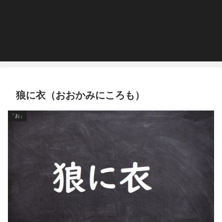
狼に衣（おおかみにころも）
「お」