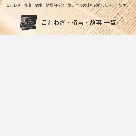
ことわざ・格言・故事・慣用句等の一覧とその意味を説明したサイトです。