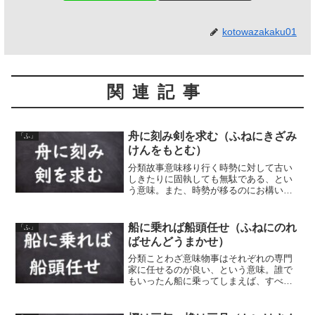
kotowazakaku01
関連記事
舟に刻み剣を求む（ふねにきざみ
「ふ」
けんをもとむ）
分類故事意味移り行く時勢に対して古い
しきたりに固執しても無駄である、とい
う意味。また、時勢が移るのにお構いな
く古いしきたりに拘ること。動いている
舟から剣を落としてしまい、その落とし
た場所の目印のために舟を刻んで船端に
船に乗れば船頭任せ（ふねにのれ
「ふ」
印をつけて、岸についてか...
ばせんどうまかせ）
分類ことわざ意味物事はそれぞれの専門
家に任せるのが良い、という意味。誰で
もいったん船に乗ってしまえば、すべて
船頭に任せるのが賢明であることから、
どんなことでもその道の専門家に任せる
のが良い、ということ。同類語・同義語