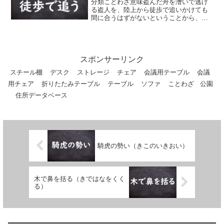
分類ことわざ意味盗んだ舟を漕いで逃げ
る盗人を、陸上から徒歩で追いかけても
間に合うはずがないということから、無
駄な骨折りをすることをいう。同類語・
同義語 船盗人を陸で追う
スポンサーリンク
スチール棚
デスク
ストレージ
チェア
会議用テーブル
会議
用チェア
折りたたみテーブル
テーブル
ソファ
ことわざ
公園
住所データベース
騎虎の勢い（きこのいきおい）
木で鼻を括る（きではなをくく
る）