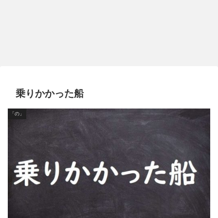
乗りかかった船
「の」