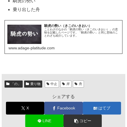
騎虎の勢い
乗り出した舟
騎虎の勢い（きこのいきおい）
ことわざのなかの「騎虎の勢い（きこのいきおい）」の意
味を記載したページです。「騎虎の勢い」と同じ意味のこ
とわざも紹介しています。
www.adage-platitude.com
「の」
乗り物
中止
岸
舟
シェアする
X
Facebook
はてブ
LINE
コピー