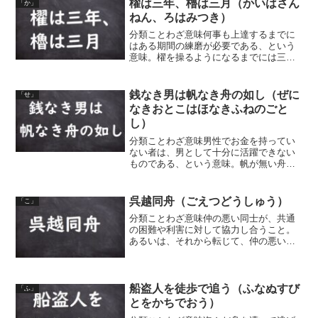
櫂は三年、櫓は三月（かいはさん
「か」
船は船頭に任せよ（ふね...
ねん、ろはみつき）
分類ことわざ意味何事も上達するまでに
はある期間の練磨が必要である、という
意味。櫂を操るようになるまでには三
年、櫓を操るようになるまでには三月の
歳月を要する、ということから。「櫂」
と「櫓」はどちらも舟を動かすための道
銭なき男は帆なき舟の如し（ぜに
「せ」
具で、「櫂」は平たい板（ブ...
なきおとこはほなきふねのごと
し）
分類ことわざ意味男性でお金を持ってい
ない者は、男として十分に活躍できない
ものである、という意味。帆が無い舟の
ようになかなか前に進むことができない
様子を、お金がない貧乏な男性にたとえ
た言葉。
呉越同舟（ごえつどうしゅう）
「こ」
分類ことわざ意味仲の悪い同士が、共通
の困難や利害に対して協力し合うこと。
あるいは、それから転じて、仲の悪い者
同士が同じ場所に居合わせることをい
う。「呉「越」は、中国・春秋時代の国
の名前（対立国）。呉と越の国は互いに
仲が悪かったが、同じ舟に乗...
船盗人を徒歩で追う（ふなぬすび
「ふ」
とをかちでおう）