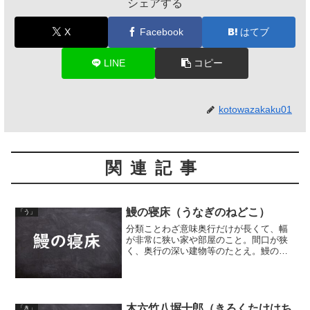
シェアする
X
Facebook
はてブ
LINE
コピー
kotowazakaku01
関連記事
鰻の寝床（うなぎのねどこ）
「う」
分類ことわざ意味奥行だけが長くて、幅
が非常に狭い家や部屋のこと。間口が狭
く、奥行の深い建物等のたとえ。鰻の身
体は細長いので、もし寝床があればさぞ
細長いことだろう、ということから。
木六竹八塀十郎（きろくたけはち
「き」