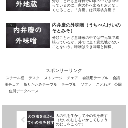
分類ことわざ意味自分の家の中では威張
っているのに、家の外へ出るとおとなし
くなること。「弁慶」は武蔵坊弁慶で、
強い人のたとえ。「地蔵」は地蔵菩薩
で、おとなしい人のたとえ。略して内弁
慶ともいう。同類語・同義語 陰弁慶の外
内弁慶の外味噌（うちべんけいの
「う」
地蔵（かげべんけいのそと...
そとみそ）
分類ことわざ意味家の中では空元気で威
張っているが、外では全く意気地がない
ことをいう。味噌は泣き味噌と同様、嘲
笑の意味。同類語・同義語 内弁慶外味噌
門の前のやせ犬（もんのまえのやせい
ぬ） 内弁慶の外地蔵（うちべんけいのそ
とじぞう） 内広がり...
スポンサーリンク
スチール棚
デスク
ストレージ
チェア
会議用テーブル
会議
用チェア
折りたたみテーブル
テーブル
ソファ
ことわざ
公園
住所データベース
大の虫を生かして小の虫を殺す
（だいのむしをいかしてしょう
のむしをころす）