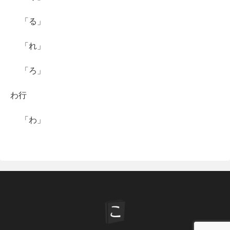
「る」
「れ」
「ろ」
わ行
「わ」