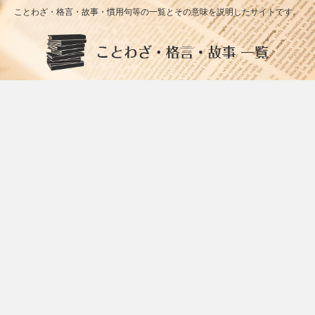
ことわざ・格言・故事・慣用句等の一覧とその意味を説明したサイトです。