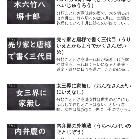
へいじゅうろう）
分類ことわざ意味昔の暦で、木を切るの
は六月に、竹を切るのは八月に、土塀は
乾燥している十月に塗るのが好ましい、
という意味。庭木の手入れや家の手入れ
について、人名に喩えて言った言葉。同
類語・同義語 木七竹八塀十郎
売り家と唐様で書く三代目（うり
「う」
いえとからようでかくさんだい
め）
分類ことわざ意味一代目が築き上げた家
や財産も、三代目ぐらいになると奢侈・
道楽・遊びに日々を過ごしたために売り
に出されるということになる、というの
を風刺した川柳から。三代目がたしなみ
として習得した中国風・唐様の風雅な書
女三界に家無し（おんなさんがい
「お」
で「売り家」と札文字が書...
にいえなし）
分類ことわざ意味女性は世界のどこにも
安心して住むところはない、という意
味。女性は親(父)に、夫に、子に従うもの
で、この世に自分の家というものはな
い、ということから。「三界」は、仏教
の言葉で、欲界、色界、無色界のこと、
内弁慶の外地蔵（うちべんけいの
「う」
全世界の意味。女性は幼い...
そとじぞう）