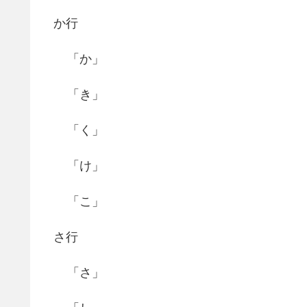
か行
「か」
「き」
「く」
「け」
「こ」
さ行
「さ」