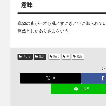
意味
織物の糸が一本も乱れずにきれいに織られて
整然としたありさまをいう。
「い」
道具
整然
糸
織物
シ
X
LINE