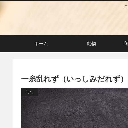
こ
ホーム
動物
商
一糸乱れず（いっしみだれず）
「い」