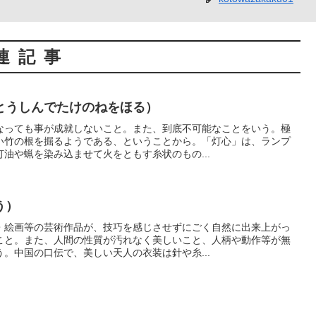
連記事
とうしんでたけのねをほる）
なっても事が成就しないこと。また、到底不可能なことをいう。極
い竹の根を掘るようである、ということから。「灯心」は、ランプ
油や蝋を染み込ませて火をともす糸状のもの...
う）
・絵画等の芸術作品が、技巧を感じさせずにごく自然に出来上がっ
こと。また、人間の性質が汚れなく美しいこと、人柄や動作等が無
。中国の口伝で、美しい天人の衣装は針や糸...