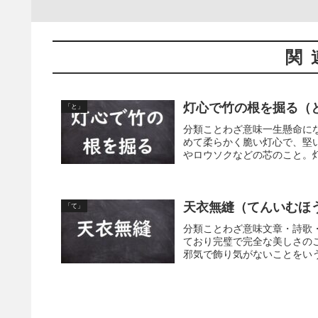
関
灯心で竹の根を掘る（
「と」
分類ことわざ意味一生懸命に
めて柔らかく脆い灯心で、堅
やロウソクなどの芯のこと。灯
天衣無縫（てんいむほ
「て」
分類ことわざ意味文章・詩歌
ており完璧で完全な美しさの
邪気で飾り気がないことをいう