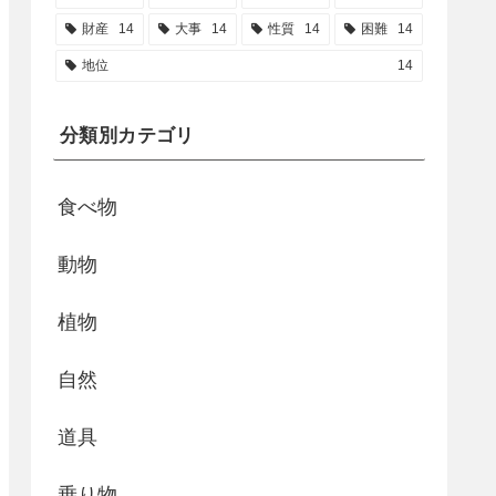
財産
14
大事
14
性質
14
困難
14
地位
14
分類別カテゴリ
食べ物
動物
植物
自然
道具
乗り物