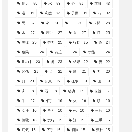
他人
59
水
53
心
51
立派
43
道
34
利益
34
子供
34
花
32
馬
32
家
31
口
30
世間
28
木
27
苦労
27
魚
27
目
25
失敗
25
努力
25
行動
25
酒
24
危険
24
貧乏
24
才能
24
世の中
23
虎
23
結果
22
親
22
関係
21
犬
21
鳥
21
力
20
川
20
知恵
19
仕事
18
山
18
舟
18
石
18
成功
17
災難
17
牛
17
相手
16
火
16
頭
16
女性
16
考え
16
死
16
生活
16
無駄
16
実行
15
話
15
上手
15
病気
15
下手
15
価値
15
流れ
15