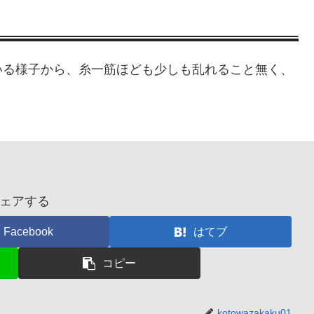
いる様子から、糸一筋ほども少しも乱れること無く、
ェアする
Facebook
はてブ
コピー
kotowazakaku01