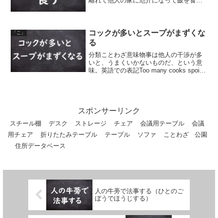
離れて他人の家に厄介になって飯を食っ
てみる、ということから。
コックが多いとスープがまずくな
「こ」
る
分類ことわざ意味物事は他人の干渉が多
いと、うまくいかないものだ、という意
味。英語での表記Too many cooks spoil
the broth.同類語・同義語 コックが多いと
スープが台無しになる 船頭多くして船山
に上る（せんどうおおく...
スポンサーリンク
スチール棚
デスク
ストレージ
チェア
会議用テーブル
会議
用チェア
折りたたみテーブル
テーブル
ソファ
ことわざ
公園
住所データベース
人の牛蒡で法事する（ひとのご
ぼうでほうじする）