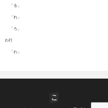
「る」
「れ」
「ろ」
わ行
「わ」