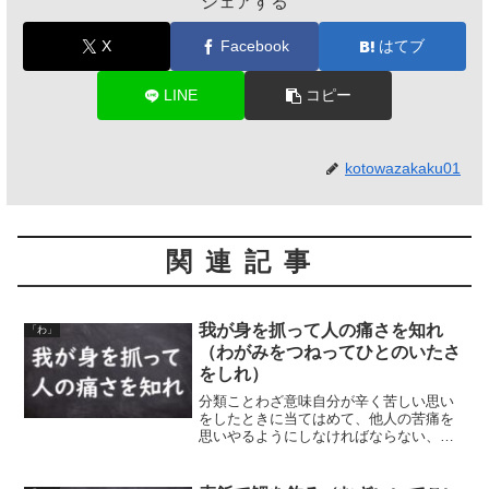
シェアする
X
Facebook
はてブ
LINE
コピー
kotowazakaku01
関連記事
我が身を抓って人の痛さを知れ
「わ」
（わがみをつねってひとのいたさ
をしれ）
分類ことわざ意味自分が辛く苦しい思い
をしたときに当てはめて、他人の苦痛を
思いやるようにしなければならない、と
いう意味。自分が嫌なことは他人にもし
ないようにしなければならない、という
こと。自分の身体を抓ったその痛みか