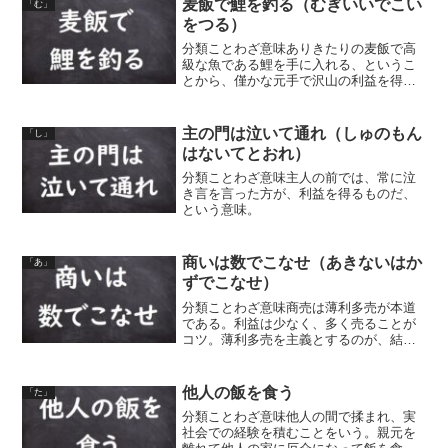
麦飯で鯉を釣る（むぎいいでこい
「む」
ら、人の身の痛みも分かるも...
をつる）
分類ことわざ意味ありきたりの麦飯で高
級な魚である鯉を手に入れる、というこ
とから、僅かな元手で沢山の利益を得る
ようとすることをいう。同類語・同義語
海老で鯛を釣る
主の門は泣いて通れ（しゅのもん
「し」
はないてとおれ）
分類ことわざ意味主人の前では、常に泣
き言を言った方が、利益を得るものだ、
という意味。
商いは数でこなせ（あきないはか
「あ」
ずでこなせ）
分類ことわざ意味商売は薄利多売が本道
である。利益は少なく、多く売ることが
コツ。薄利多売を主義とするのが、結局
のところ、利益を上げることにつなが
る、ということ。
他人の飯を食う
「た」
分類ことわざ意味他人の間で揉まれ、実
社会での経験を積むことをいう。親元を