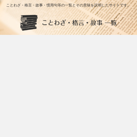
ことわざ・格言・故事・慣用句等の一覧とその意味を説明したサイトです。