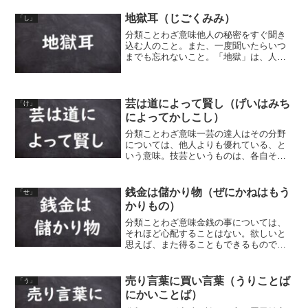
地獄耳（じごくみみ）
「し」
分類ことわざ意味他人の秘密をすぐ聞き
込む人のこと。また、一度聞いたらいつ
までも忘れないこと。「地獄」は、人間
の行いを残らず聞いているといわれ、人
間世界のすべてを素早く聞き取って裁く
という、地獄の耳の意味から。
芸は道によって賢し（げいはみち
「け」
によってかしこし）
分類ことわざ意味一芸の達人はその分野
については、他人よりも優れている、と
いう意味。技芸というものは、各自その
専門とするところによって優れている、
ということ。同類語・同義語 芸は道によ
りて賢し 芸は道によって精し（げいはみ
銭金は儲かり物（ぜにかねはもう
「せ」
ちによってくわし） ...
かりもの）
分類ことわざ意味金銭の事については、
それほど心配することはない。欲しいと
思えば、また得ることもできるものであ
る、という意味。
売り言葉に買い言葉（うりことば
「う」
にかいことば）