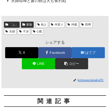
夫婦喧嘩と夏の餅は犬も食わぬ
「ふ」
家族
他人
仲直り
仲裁
喧嘩
夫婦
干渉
心配
シェアする
X
Facebook
はてブ
LINE
コピー
kotowazakaku01
関連記事