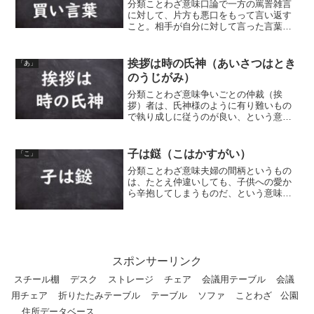
分類ことわざ意味口論で一方の罵詈雑言
に対して、片方も悪口をもって言い返す
こと。相手が自分に対して言った言葉次
第で、こちらも返答することをいう。気
に入らぬことを言われればこちらも罵ら
なければならないし、穏やかに出れば、
挨拶は時の氏神（あいさつはとき
「あ」
こちらもおとなしく返答す...
のうじがみ）
分類ことわざ意味争いごとの仲裁（挨
拶）者は、氏神様のように有り難いもの
で執り成しに従うのが良い、という意
味。
子は鎹（こはかすがい）
「こ」
分類ことわざ意味夫婦の間柄というもの
は、たとえ仲違いしても、子供への愛か
ら辛抱してしまうものだ、という意味。
「鎹（かすがい）」は、コの字型の大
釘。鎹が材木を繋ぎとめるように、子供
への愛情は、夫婦の仲を繋ぎとめるもの
である、ということ。
スポンサーリンク
スチール棚
デスク
ストレージ
チェア
会議用テーブル
会議
用チェア
折りたたみテーブル
テーブル
ソファ
ことわざ
公園
住所データベース