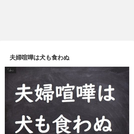
夫婦喧嘩は犬も食わぬ
「ふ」