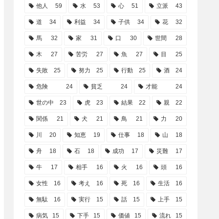
他人
59
水
53
心
51
立派
43
道
34
利益
34
子供
34
花
32
馬
32
家
31
口
30
世間
28
木
27
苦労
27
魚
27
目
25
失敗
25
努力
25
行動
25
酒
24
危険
24
貧乏
24
才能
24
世の中
23
虎
23
結果
22
親
22
関係
21
犬
21
鳥
21
力
20
川
20
知恵
19
仕事
18
山
18
舟
18
石
18
成功
17
災難
17
牛
17
相手
16
火
16
頭
16
女性
16
考え
16
死
16
生活
16
無駄
16
実行
15
話
15
上手
15
病気
15
下手
15
価値
15
流れ
15