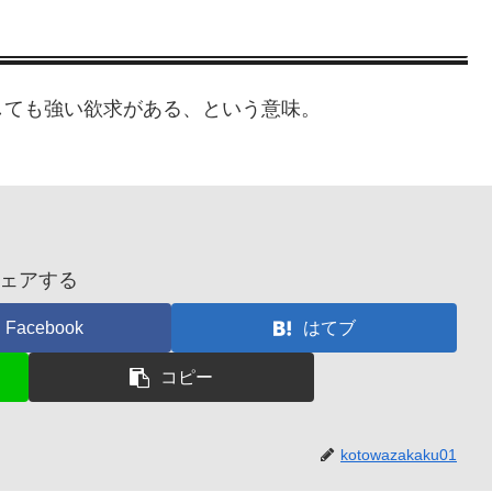
しても強い欲求がある、という意味。
ェアする
Facebook
はてブ
コピー
kotowazakaku01