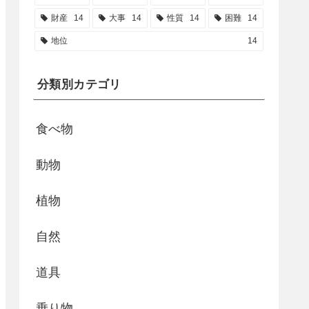
財産
14
大事
14
性質
14
困難
14
地位
14
分類別カテゴリ
食べ物
動物
植物
自然
道具
乗り物