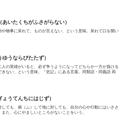
（あいたくちがふさがらない）
動や物事に呆れて、ものが言えない、という意味。呆れて口を開い
。
うゆうならびたたず）
二人の英雄がいると、必ず争うようになってどちらか一方が負ける
できない、という意味。『史記』にある言葉。同類語・同義語 両
ぎょうてんちにはじず）
対しても、俯（ふ）して地に対しても、自分の心や行動にはいささ
。また、心にやましいところがないことをいう。