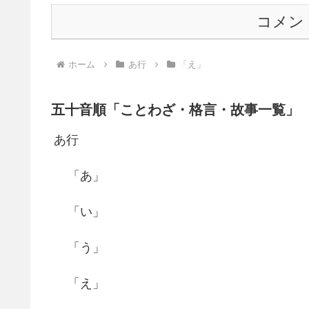
コメン
ホーム
あ行
「え」
五十音順「ことわざ・格言・故事一覧」
あ行
「あ」
「い」
「う」
「え」