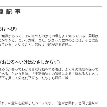
連記事
ちはへび）
の知識があって、その道のものはその道をよく知っている、同類は
とができる、という意味。また、決まった世界のことは、そこに所
ている、ということ。普段より蛇が通る道筋...
（おごるへいけはひさしからず）
極め心が奢ってわがままな行動をする者は、永くその地位を保って
である、という意味。『平家物語』の冒頭にある「驕れる人も久し
下を握って栄えた平家も、たちまち源氏に滅...
回れ」の意味を記載したページです。「急がば回れ」と同じ意味の