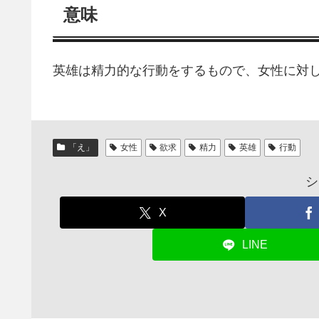
意味
英雄は精力的な行動をするもので、女性に対
「え」
女性
欲求
精力
英雄
行動
シ
X
LINE