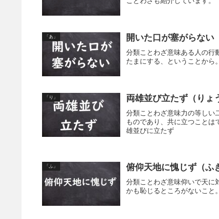
ことわざも紹介しています。
開いた口が塞がらない
「あ」
分類ことわざ意味ある人の行
たまにする、ということから
両雄並び立たず（りょ
「り」
分類ことわざ意味力の等しい
ものであり、共に立つことは
雄並びに立たず
俯仰天地に愧じず（ふ
「ふ」
分類ことわざ意味仰いで天に
かも恥じるところがないこと