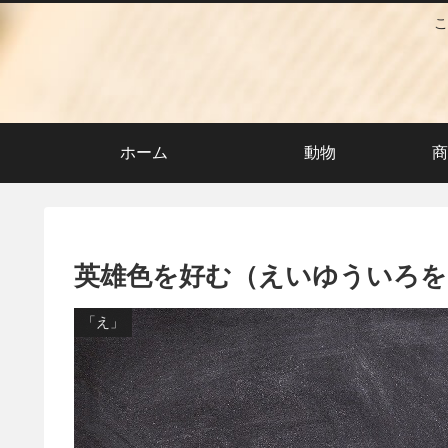
こ
ホーム
動物
商
英雄色を好む（えいゆういろを
「え」