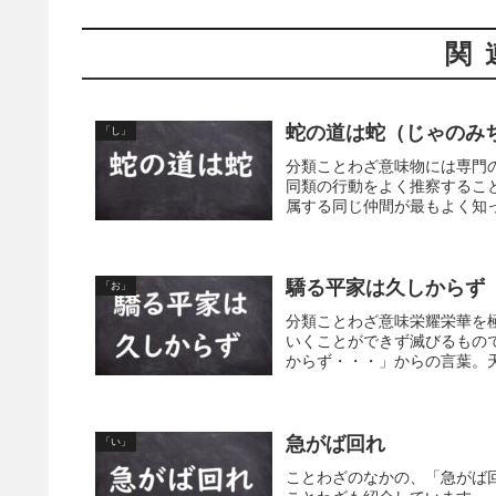
関
蛇の道は蛇（じゃのみ
「し」
分類ことわざ意味物には専門
同類の行動をよく推察するこ
属する同じ仲間が最もよく知っ
驕る平家は久しからず
「お」
分類ことわざ意味栄耀栄華を
いくことができず滅びるもの
からず・・・」からの言葉。天
急がば回れ
「い」
ことわざのなかの、「急がば