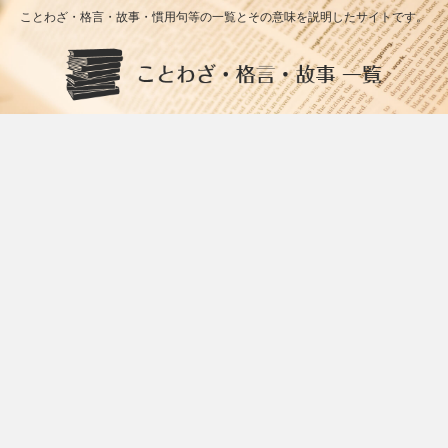
ことわざ・格言・故事・慣用句等の一覧とその意味を説明したサイトです。