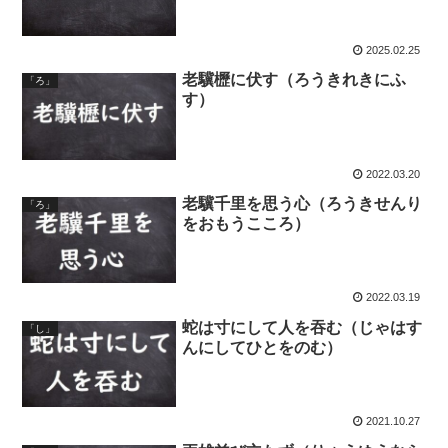
2025.02.25
老驥櫪に伏す（ろうきれきにふ
「ろ」
す）
2022.03.20
老驥千里を思う心（ろうきせんり
「ろ」
をおもうこころ）
2022.03.19
蛇は寸にして人を吞む（じゃはす
「し」
んにしてひとをのむ）
2021.10.27