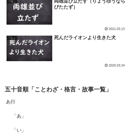
両雄並び立たず（りょうゆうなら
「り」
びたたず）
2021.03.13
死んだライオンより生きた犬
「し」
2020.03.24
五十音順「ことわざ・格言・故事一覧」
あ行
「あ」
「い」