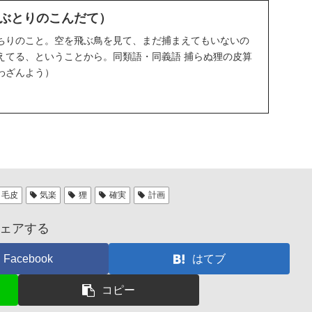
ぶとりのこんだて）
ちりのこと。空を飛ぶ鳥を見て、まだ捕まえてもいないの
えてる、ということから。同類語・同義語 捕らぬ狸の皮算
わざんよう）
毛皮
気楽
狸
確実
計画
ェアする
Facebook
はてブ
コピー