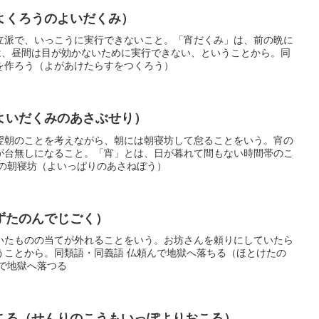
よくろうのよいだくみ）
立派で、いっこうに実行できないこと。「宵だくみ」は、前の晩に
)は、昼間は目が効かないために実行できない、ということから。同
を作ろう（よがあけたらすをつくろう）
よいだくみのあさぶせり）
翌朝のことを考えながら、朝には朝寝坊して怠ることをいう。宵の
が台無しになること。「宵」とは、日が暮れて間もない時間帯のこ
りの朝寝坊（よいっぱりのあさねぼう）
ずたのんでじごく）
いたものの当てが外れることをいう。お坊さんを頼りにしていたら
うことから。同類語・同義語 仏頼んで地獄へ落ちる（ほとけたの
で地獄へ落つる
こる（せんりのこうもいっぽよりおこる）