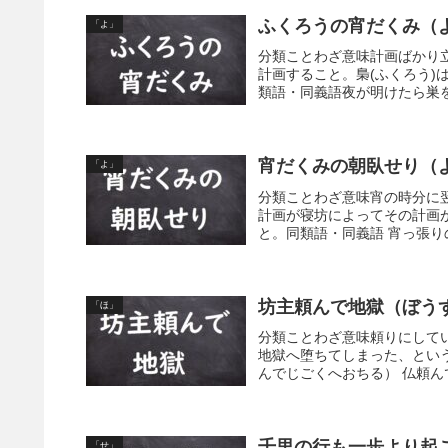
ふくろうの宵だくみ（
「よ」
分類ことわざ意味計画ばかり
計画すること。梟(ふくろう
類語・同義語夜が明けたら巣
宵だくみの朝臥せり（
「よ」
分類ことわざ意味宵の時分に
計画が寝坊によってその計画
と。同類語・同義語 宵っ張
坊主頼んで地獄（ぼう
「ほ」
分類ことわざ意味頼りにして
地獄へ堕ちてしまった、とい
んでじごくへおちる） 仏頼ん
千里の行も一歩より起
「せ」