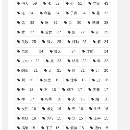
他人
59
水
53
心
51
立派
43
道
34
利益
34
子供
34
花
32
馬
32
家
31
口
30
世間
28
木
27
苦労
27
魚
27
目
25
失敗
25
努力
25
行動
25
酒
24
危険
24
貧乏
24
才能
24
世の中
23
虎
23
結果
22
親
22
関係
21
犬
21
鳥
21
力
20
川
20
知恵
19
仕事
18
山
18
舟
18
石
18
成功
17
災難
17
牛
17
相手
16
火
16
頭
16
女性
16
考え
16
死
16
生活
16
無駄
16
実行
15
話
15
上手
15
病気
15
下手
15
価値
15
流れ
15