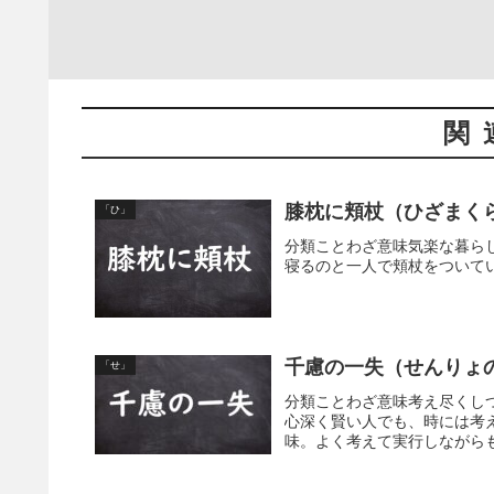
関
膝枕に頬杖（ひざまく
「ひ」
分類ことわざ意味気楽な暮ら
寝るのと一人で頬杖をついて
千慮の一失（せんりょ
「せ」
分類ことわざ意味考え尽くし
心深く賢い人でも、時には考
味。よく考えて実行しながらも