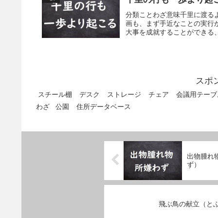
分類ことわざ意味千里に渡る
画も、まず手近なことの実行
大事を成就することができる、
スポ
スチール棚
デスク
ストレージ
チェア
会議用テーブ
わざ
公園
住所データベース
出物腫れ
ず）
飛ぶ鳥の献立（と