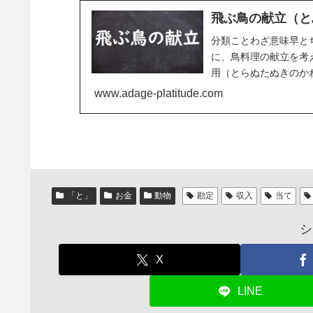
飛ぶ鳥の献立（と
分類ことわざ意味早と
に、鳥料理の献立を考
用（とらぬたぬきのか
www.adage-platitude.com
「と」
お金
動物
勘定
収入
当て
シ
X
LINE