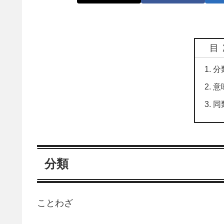
目
分
意
同
分類
ことわざ