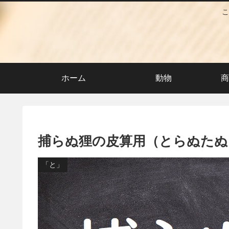
こ
ホーム
動物
商
捕らぬ狸の皮算用（とらぬたぬ
「と」