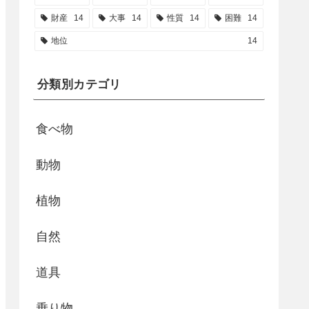
財産
14
大事
14
性質
14
困難
14
地位
14
分類別カテゴリ
食べ物
動物
植物
自然
道具
乗り物