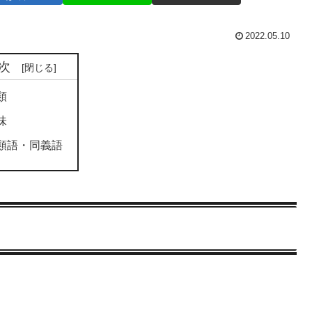
2022.05.10
次
類
味
類語・同義語