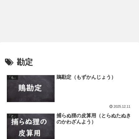
勘定
鵙勘定（もずかんじょう）
「も」
2025.12.11
捕らぬ狸の皮算用（とらぬたぬき
「と」
のかわざんよう）