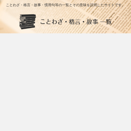
ことわざ・格言・故事・慣用句等の一覧とその意味を説明したサイトです。