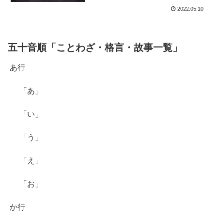
2022.05.10
五十音順「ことわざ・格言・故事一覧」
あ行
「あ」
「い」
「う」
「え」
「お」
か行