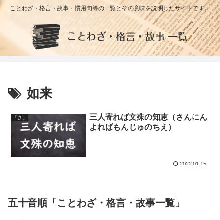
ことわざ・格言・故事・慣用句等の一覧とその意味を説明したサイトです。
如来
三人寄れば文殊の知恵（さんにん
「さ」
よればもんじゅのちえ）
2022.01.15
五十音順「ことわざ・格言・故事一覧」