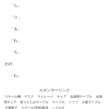
「ら」
「り」
「る」
「れ」
「ろ」
わ行
「わ」
スポンサーリンク
スチール棚
デスク
ストレージ
チェア
会議用テーブル
会議
用チェア
折りたたみテーブル
テーブル
ソファ
介護テーブル
介護椅子
スクール(学校)家具
ことわざ