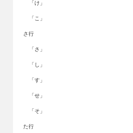
「け」
「こ」
さ行
「さ」
「し」
「す」
「せ」
「そ」
た行