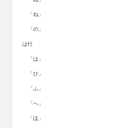
「ね」
「の」
は行
「は」
「ひ」
「ふ」
「へ」
「ほ」