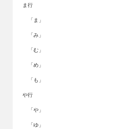
ま行
「ま」
「み」
「む」
「め」
「も」
や行
「や」
「ゆ」