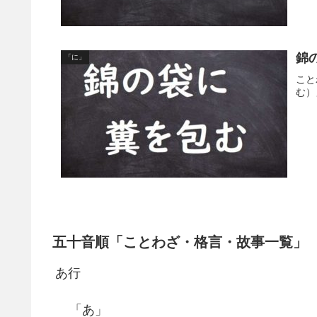
錦
「に」
こと
む）
五十音順「ことわざ・格言・故事一覧」
あ行
「あ」