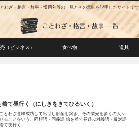
とわざ・格言・故事・慣用句等の一覧とその意味を説明したサイトです
売（ビジネス）
食べ物
道具
を着て昼行く（にしきをきてひるいく）
ことわざ意味成功して出世し財産を築き、その栄光を多くの人々
せることをいう。同類語・同義語 錦を着て昼遊ぶ対義語・反対語
着て夜行く