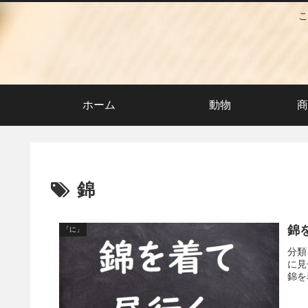
こ
ホーム
動物
商
錦
錦
「に」
分類
に見
錦を