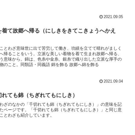
2021.09.05
を着て故郷へ帰る（にしきをきてこきょうへかえ
）
ことわざ意味世に出て苦労して働き、功績を立てて晴れがましく
へ帰ることをいう。立派な美しい着物を着て生まれ故郷へ帰る、
う意味から。錦は、色糸や金糸、銀糸で織り出した立派な厚手の
物のこと。同類語・同義語 錦を飾る 故郷へ錦を飾る
2021.09.04
切れても錦（ちぎれてもにしき）
わざのなかの「千切れても錦（ちぎれてもにしき）」の意味を記
たページです。「千切れても錦（ちぎれてもにしき）」と同じ意
ことわざも紹介しています。