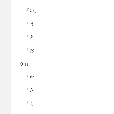
「い」
「う」
「え」
「お」
か行
「か」
「き」
「く」