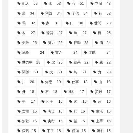
他人
59
水
53
心
51
立派
43
道
34
利益
34
子供
34
花
32
馬
32
家
31
口
30
世間
28
木
27
苦労
27
魚
27
目
25
失敗
25
努力
25
行動
25
酒
24
危険
24
貧乏
24
才能
24
世の中
23
虎
23
結果
22
親
22
関係
21
犬
21
鳥
21
力
20
川
20
知恵
19
仕事
18
山
18
舟
18
石
18
成功
17
災難
17
牛
17
相手
16
火
16
頭
16
女性
16
考え
16
死
16
生活
16
無駄
16
実行
15
話
15
上手
15
病気
15
下手
15
価値
15
流れ
15