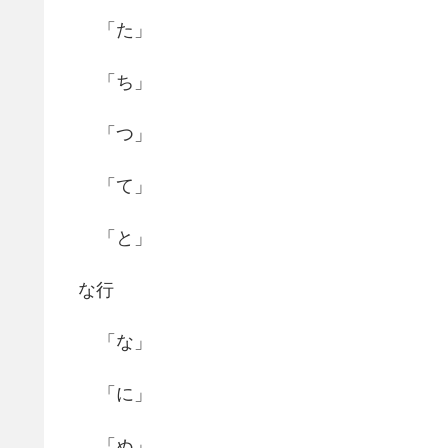
「た」
「ち」
「つ」
「て」
「と」
な行
「な」
「に」
「ぬ」