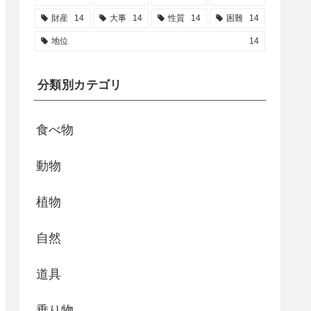
財産
14
大事
14
性質
14
困難
14
地位
14
分類別カテゴリ
食べ物
動物
植物
自然
道具
乗り物