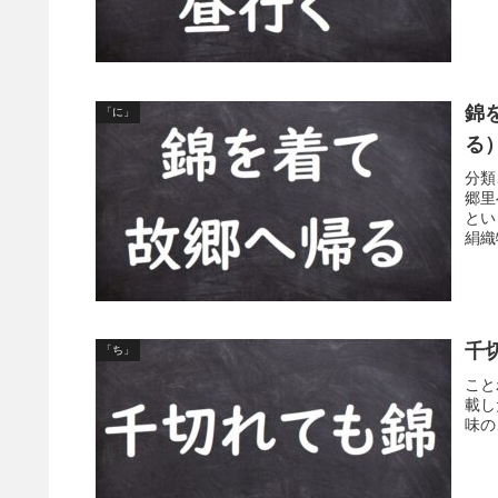
錦
「に」
る
分類
郷里
とい
絹織
千
「ち」
こと
載し
味の