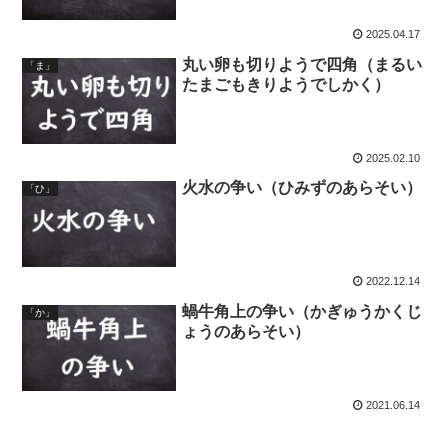
2025.04.17
丸い卵も切りようで四角（まるい
「ま」
たまごもきりようでしかく）
2025.02.10
火水の争い（ひみずのあらそい）
「ひ」
2022.12.14
蝸牛角上の争い（かぎゅうかくじ
「か」
ょうのあらそい）
2021.06.14