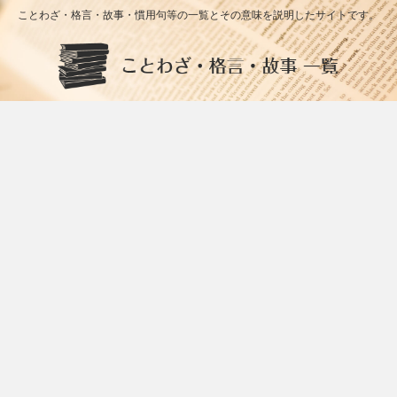
ことわざ・格言・故事・慣用句等の一覧とその意味を説明したサイトです。