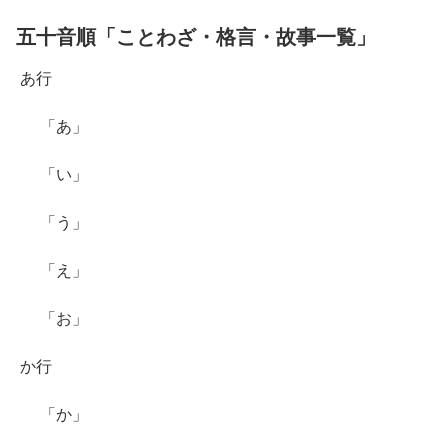
五十音順「ことわざ・格言・故事一覧」
あ行
「あ」
「い」
「う」
「え」
「お」
か行
「か」