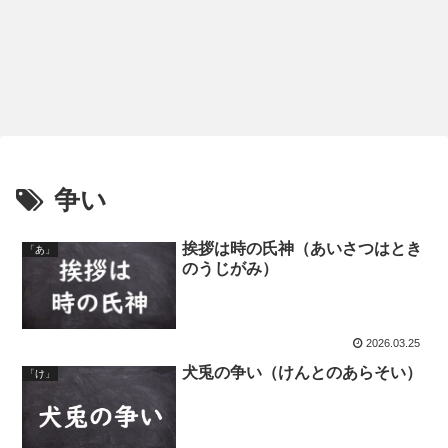
争い
挨拶は時の氏神（あいさつはとき
「あ」
のうじがみ）
2026.03.25
犬兎の争い（けんとのあらそい）
「け」