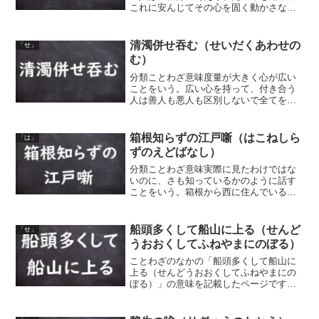
これに安んじてその心を固く動かさな
い。それは山がその形を改めずにいつも
その場所に落ち着き払って少しも動じな
いことに似ているため、仁徳のある仁者
清濁併せ吞む（せいだくあわせの
「せ」
は、山を楽しむものである、...
む）
分類ことわざ意味度量が大きく心が広い
ことをいう。広い心を持って、付き合う
人は善人も悪人も区別しないで全てを受
け入れる。きれいな水（清流）と濁った
水（濁流）である「清濁」を受け入れる
（飲み込む）海のように、気に入った人
箱根知らずの江戸噺（はこねしら
「は」
だけでなく嫌な人、嫌いな...
ずのえどばなし）
分類ことわざ意味実際に見たわけではな
いのに、さも知っているかのように話す
ことをいう。箱根から西に住んでいる人
が、箱根の山を越えてその先へ行ったこ
ともないのに、いかにも見てきたかのよ
うに江戸の話をする、ということから。
船頭多くして船山に上る（せんど
「せ」
同類語・同義語 知らぬ京...
うおおくしてふねやまにのぼる）
ことわざのなかの「船頭多くして船山に
上る（せんどうおおくしてふねやまにの
ぼる）」の意味を記載したページです。
「船頭多くして船山に上る」と同じ意味
のことわざも紹介しています。