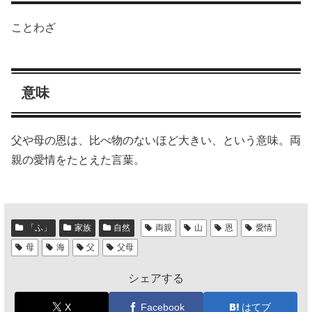
ことわざ
意味
父や母の恩は、比べ物のないほど大きい、という意味。両
親の愛情をたとえた言葉。
「ふ」
家族
自然
両親
山
恩
愛情
母
海
父
父母
シェアする
X
Facebook
はてブ