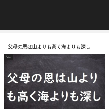
父母の恩は山よりも高く海よりも深し
「ふ」