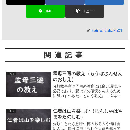
LINE
コピー
kotowazakaku01
関連記事
孟母三遷の教え（もうぼさんせん
「も」
のおしえ）
分類故事意味子供の教育には良い環境が
必要であり、親はその環境を与えるため
に努力すべきだ、という教え。「孟母」
とは、孟子の母のこと。「三遷」は三度
の引っ越しのこと。昔中国の大学者孟子
の母が、子供に良い環境を与えるため
仁者は山を楽しむ（じんしゃはや
「し」
に。三回の引っ越しをした、...
まをたのしむ）
分類ことわざ意味仁徳のある人や情け深
い人は、自分に与えられた天命を知って