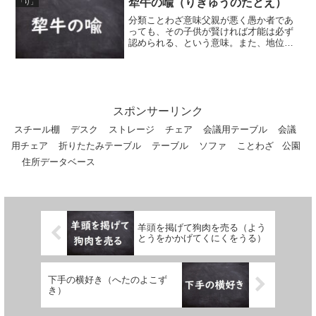
犂牛の喩（りぎゅうのたとえ）
「り」
分類ことわざ意味父親が悪く愚か者であ
っても、その子供が賢ければ才能は必ず
認められる、という意味。また、地位や
身分の低い貧しい家の出であっても、有
能な人材であれば世間に認められ出世す
る、という意味も。犂牛とは、毛の色が
まだら模様になっている牛...
スポンサーリンク
スチール棚
デスク
ストレージ
チェア
会議用テーブル
会議
用チェア
折りたたみテーブル
テーブル
ソファ
ことわざ
公園
住所データベース
羊頭を掲げて狗肉を売る（よう
とうをかかげてくにくをうる）
下手の横好き（へたのよこず
き）