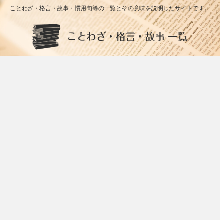
ことわざ・格言・故事・慣用句等の一覧とその意味を説明したサイトです。