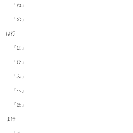
「ね」
「の」
は行
「は」
「ひ」
「ふ」
「へ」
「ほ」
ま行