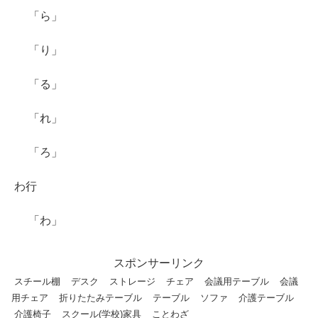
「ら」
「り」
「る」
「れ」
「ろ」
わ行
「わ」
スポンサーリンク
スチール棚
デスク
ストレージ
チェア
会議用テーブル
会議
用チェア
折りたたみテーブル
テーブル
ソファ
介護テーブル
介護椅子
スクール(学校)家具
ことわざ