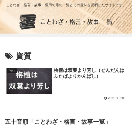
ことわざ・格言・故事・慣用句等の一覧とその意味を説明したサイトです。
資質
栴檀は双葉より芳し（せんだんは
「せ」
ふたばよりかんばし）
2021.06.18
五十音順「ことわざ・格言・故事一覧」