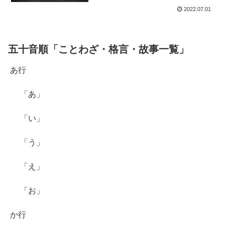
2022.07.01
五十音順「ことわざ・格言・故事一覧」
あ行
「あ」
「い」
「う」
「え」
「お」
か行